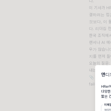
다.
이 기사가 
결하려는 접
것보다, 이 
다. 리더십 
한국 조직에서
랜서나 AI 
우가 많습니다
지를 먼저 들
오늘의 질문:
내는 문제를
앤디
📎 원문 보기
fail-withou
HRe
다양한
짧은 
이메