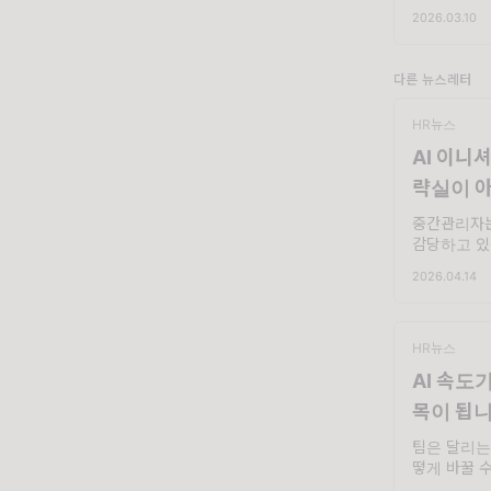
있을 거예요
2026.03.10
그 사람이 
장면 말입니다.
다른 뉴스레터
HR뉴스
AI 이니
략실이 아
중간관리자는
감당하고 있는
오고, 실패
2026.04.14
가 HR Ex
심입니다. 
험하지
HR뉴스
AI 속도
목이 됩
팀은 달리는
떻게 바꿀 수
가 검토해야