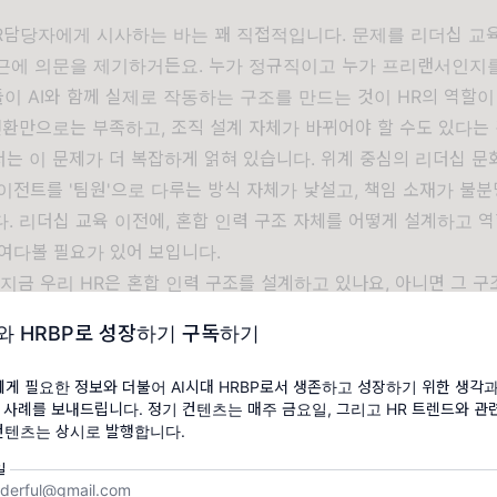
HR담당자에게 시사하는 바는 꽤 직접적입니다. 문제를 리더십 교
근에 의문을 제기하거든요. 누가 정규직이고 누가 프리랜서인지
둘이 AI와 함께 실제로 작동하는 구조를 만드는 것이 HR의 역할이
전환만으로는 부족하고, 조직 설계 자체가 바뀌어야 할 수도 있다는 
는 이 문제가 더 복잡하게 얽혀 있습니다. 위계 중심의 리더십 
에이전트를 '팀원'으로 다루는 방식 자체가 낯설고, 책임 소재가 불
. 리더십 교육 이전에, 혼합 인력 구조 자체를 어떻게 설계하고 
여다볼 필요가 있어 보입니다.
 지금 우리 HR은 혼합 인력 구조를 설계하고 있나요, 아니면 그 
 사후에 수습하고 있나요?
와 HRBP로 성장하기 구독하기
:
https://www.fastcompany.com/91493124/why-blended-w
t-this-new-kind-of-leadership-leadership-blended-workforc
r에게 필요한 정보와 더불어 AI시대 HRBP로서 생존하고 성장하기 위한 생각
 사례를 보내드립니다. 정기 컨텐츠는 매주 금요일, 그리고 HR 트렌드와 관
컨텐츠는 상시로 발행합니다.
일