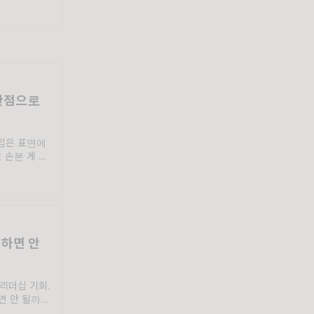
니다. AI는
부터 없앤다는
 실사용 데이터를
 관점으로
도입은 표면에
 손본 게 언
'채용할 때'라
무기술서 안에
무들이 그대로
 하면 안
 리더십 기회.
면 안 될까
같습니다."