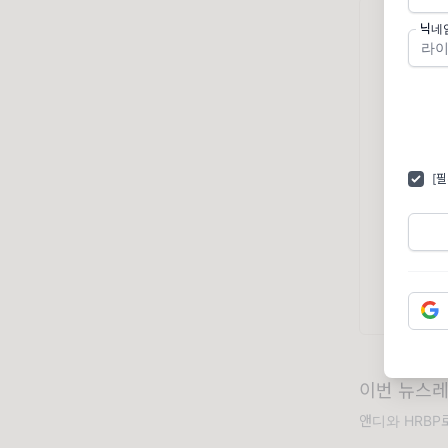
닉네
[
이번 뉴스레
앤디와 HRBP