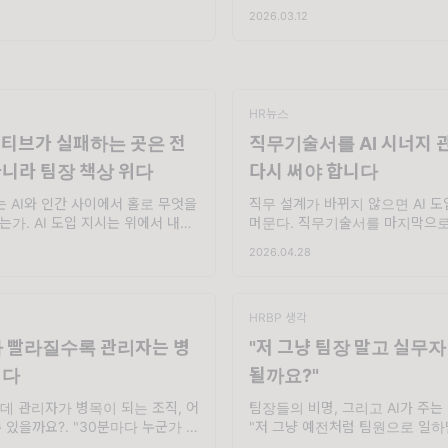
. '괜찮아 보이는데?'라고 생각했던
직 괜찮다'는 생각, 저도 자주 듣습
2026.03.12
어느 날 갑자기 퇴사 의사를 밝히는
데이터 입력이나 단순 처리 업무
 Fast Company L
건데요. Anthropic이 자사 AI
분석한 결
HR뉴스
셔티브가 실패하는 곳은 전
직무기술서를 AI 시너지
니라 팀장 책상 위다
다시 써야 합니다
 AI와 인간 사이에서 홀로 무엇을
직무 설계가 바뀌지 않으면 AI 
가. AI 도입 지시는 위에서 내려
머문다. 직무기술서를 마지막으로
는 아래에서 터집니다. 이 문장 하나
제인가요? 대부분의 HR담당자는 
2026.04.28
ecutive의 최신 분석이 담고 있는 핵
고 답합니다. 그런데 지금 그 직
경영진은 AI를 전략적 이점으로 경
는 AI가 이미 처리하고 있는 업
적혀 있
HRBP 생각
가 빨라질수록 관리자는 병
"저 그냥 팀장 말고 실무자
니다
될까요?"
데 관리자가 병목이 되는 조직, 어
팀장들의 비명, 그리고 AI가 주는
 있을까요?. "30분마다 누군가 내
"저 그냥 예전처럼 팀원으로 일하
 할 결과물을 만들어 냅니다." 한
요? 팀장 자리는 저랑 안 맞는 것 