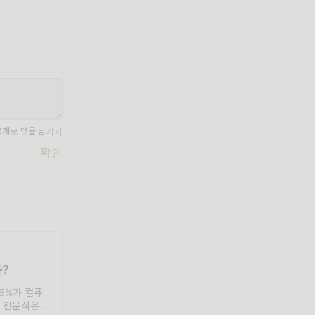
공개로 댓글 남기기
확인
?
 46%가 컴퓨
련 전문직은 아