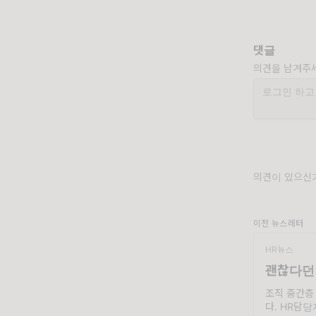
댓글
의견을 남겨주
의견이 있으신가
이전 뉴스레터
HR뉴스
괜찮다던
조직 중간층
다. HR담당