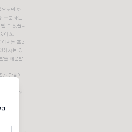
육으로만 해
를 구분하는
 될 수 있습니
것이죠.
문화에서는 프리
분명해지는 경
역할을 배분할
구조가 만들어
orkforces-
e
과
련된