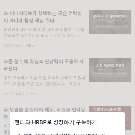
로, 안에서부터 무너뜨리는 겁니다. 생성 AI 기
업
AI 이니셔티브가 실패하는 곳은 전략실
이 아니라 팀장 책상 위다
중간관리자는 AI와 인간 사이에서 홀로 무엇을
감당하고 있는가. AI 도입 지시는 위에서 내려
오고, 실패는 아래에서 터집니다. 이 문장 하나
2026.04.14
·
HR뉴스
가 HR Executive의 최신 분석이 담고 있는 핵
심입니다. 경영진은 AI를 전략적 이점으로 경험
하지
AI를 쓸수록 직원의 판단력이 조용히 사
라진다
우리 조직에서 지금 어떤 지식이 사라지고 있나
요?. AI 툴을 쓰면 일이 빨라집니다. 보고서 초
안은 금방 나오고, 데이터 정리도 순식간이죠.
2026.04.09
·
HR뉴스
HR담당자들도 이미 AI를 업무에 끌어들이고
있고, 조직 차원에서도 도입을 장려하는 분위기
AI 도입을 증강이라 해도, 직원은 인력감
축 의심
앤디와 HRBP로 성장하기 구독하기
AI 전략 설계에서 직원 인식을 빠뜨리고 있지
않습니까?. CEO가 AI 전략을 발표할 때, 직원