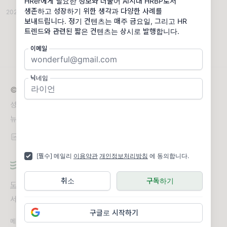
HRer에게 필요한 정보와 더불어 AI시대 HRBP로서
들은 도구 소개를 듣는 게 아닙니다. '이 회사에
생존하고 성장하기 위한 생각과 다양한 사례를
2026.04.17
·
HR뉴스
내 미래가 있는가'라는 신호를 읽습니다. 문제
보내드립니다. 정기 컨텐츠는 매주 금요일, 그리고 HR
는 리더 대부분이 이 신호가 현장에서 어떻게
트렌드와 관련된 짧은 컨텐츠는 상시로 발행합니다.
해
이메일
닉네임
© 2026 앤디와 HRBP로 성장하기
성장하는 HRBP에게 필요한 생각과 사례를 나눕니다.
뉴스레터 문의
upshift.kr@gmail.com
[필수] 메일리
이용약관
개인정보처리방침
에 동의합니다.
취소
구독하기
도움말
오류 및 기능 관련 제보
서비스 이용 문의
admin@team.maily.so
채팅으로 문의하기
구글로 시작하기
메일리 사업자 정보