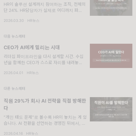
HR이 솔루션 설계까지 참여하는 조직, 전체의
단 24%. HR담당자가 실제로 어디까지 파트너
로 작동하는지, 당신의 조직에서 마지막으로 점
2026.03.30
·
HR뉴스
검한 게 언제인가요? 많은 테크 기업이 AI 도입
을 명분으로 HR 조직을 줄이는 흐름 속에서,
mon
다음 뉴스레터
CEO가 AI에게 밀리는 시대
리더십 파이프라인을 다시 설계할 시간. 수십
년을 함께한 CEO가 스스로 자리를 내려놓는다
면, 그 이유가 궁금하지 않으신가요? 코카콜라
2026.04.01
·
HR뉴스
와 월마트의 퇴임 CEO가 CNBC 인터뷰에서
같은 말을 했습니다. AI가 퇴임의 결
다른 뉴스레터
직원 29%가 회사 AI 전략을 직접 방해한
다
"개인 태도 문제"로 볼수록 HR이 놓치는 게 있
습니다. AI 전환을 선언하는 경영진 뒤에서, 현
장 직원들이 조용히 움직이고 있습니다. 공개적
2026.04.16
·
HR뉴스
인 반발이 아닙니다. 눈에 보이지 않는 방식으