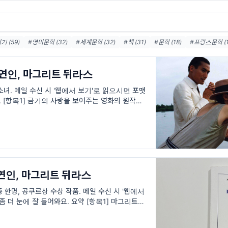
 (59)
#영미문학 (32)
#세계문학 (32)
#책 (31)
#문학 (18)
#프랑스문학 (1
#영문학 (6)
#미국문학 (6)
#추리소설 (4)
#퓰리처상 (4)
#영국문학 (4)
/ 연인, 마그리트 뒤라스
소녀. 메일 수신 시 '웹에서 보기'로 읽으시면 포맷
. [항목1] 금기의 사랑을 보여주는 영화의 원작으
지만 사실은 가족 이야기가 많은
/ 연인, 마그리트 뒤라스
한명, 공쿠르상 수상 작품. 메일 수신 시 '웹에서
 더 눈에 잘 들어와요. 요약 [항목1] 마그리트 뒤
설 ‘연인’으로 프랑스 최고 권위의 문학상 중 하나