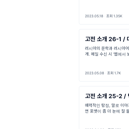
역사상 가장 큰 농민 반란
2023.05.18
·
조회 1.35K
고전 소개 26-1 
러시아의 문학과 러시아어 
개. 메일 수신 시 '웹에서
1. 알렉산드르 쎄르게예비치
Сергеевич Пушкин
2023.05.08
·
조회 1.7K
고전 소개 25-2 
매력적인 탐정, 말로 이야기
면 포맷이 좀 더 눈에 잘
어서 레이먼드 챈들러라는