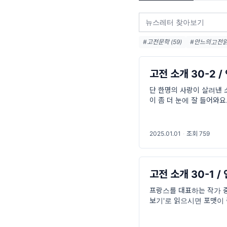
#고전문학 (59)
#안느의고전읽기
#러시아문학 (8)
#독문학 (6)
고전 소개 30-2 
단 한명의 사랑이 살려낸 
이 좀 더 눈에 잘 들어와요
로 이미 유명한 소설, 하
2025.01.01
·
조회 759
고전 소개 30-1 
프랑스를 대표하는 작가 중 
보기'로 읽으시면 포맷이 좀
라스는 70세에 발표한 소
인