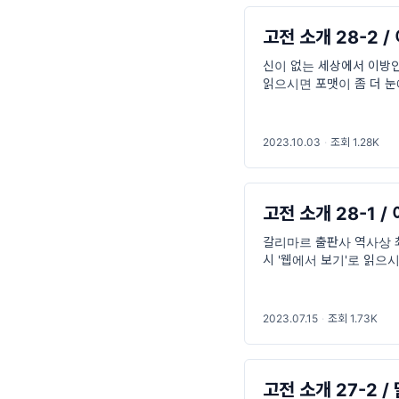
고전 소개 28-2 
신이 없는 세상에서 이방인으
읽으시면 포맷이 좀 더 눈
한 햇빛과 숨 막힐 것 같
2023.10.03
·
조회 1.28K
고전 소개 28-1 /
갈리마르 출판사 역사상 최고
시 '웹에서 보기'로 읽으시
(Albert Camus, 1913.
2023.07.15
·
조회 1.73K
고전 소개 27-2 /