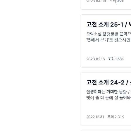
2023.04.30
·
조회 953
고전 소개 25-1 
오락소설 탐정물을 문학으로
'웹에서 보기'로 읽으시면 
러 (Raymond Chandler 
2023.02.16
·
조회 1.58K
고전 소개 24-2 /
인생이라는 거대한 농담 / 
맷이 좀 더 눈에 잘 들어
우선시하며 공산주의의 이
2022.12.31
·
조회 2.31K