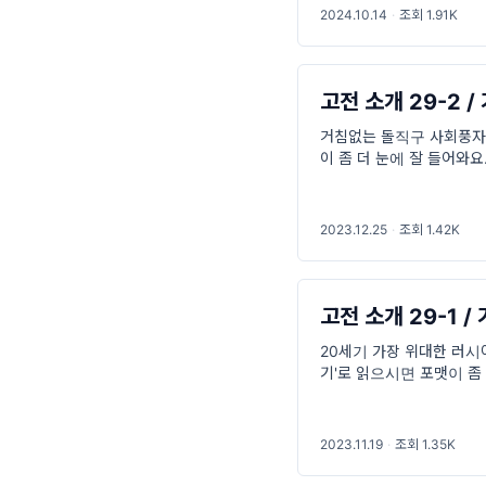
2024.10.14
·
조회 1.91K
고전 소개 29-2 
거침없는 돌직구 사회풍자소
이 좀 더 눈에 잘 들어와요
하고 결국 마지막에는 건
2023.12.25
·
조회 1.42K
고전 소개 29-1 
20세기 가장 위대한 러시아
기'로 읽으시면 포맷이 좀 더
Bulgakov, 1891.5.3~
2023.11.19
·
조회 1.35K