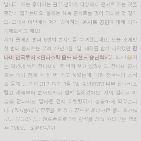
납니다. 저는 좋아하는 음악 분야가 다양해서 콘서트 가는 것을
굉장히 즐기는데요, 올해는 유독 콘서트를 많이 다녀온 것 같아
요. 그래서 이번에는 제가 좋아하는,
콘서트 공연
에 대해 이야
기해보려고 해요!
제가 올해만 벌써 6번의 콘서트를 다녀왔는데요, 오늘 소개할
첫 번째 콘서트는 무려 23년 1월 1일, 새해를 함께 시작했던
잔
나비 전국투어 <판타스틱 올드 패션드 송년회>
입니다
!!!
🥳저
는 작년에 특히 잔나비에 푹 빠져 살고 있었어요. 잔나비 콘서
트는 죽기 전에 꼭 한 번 가고 싶었는데, 마침 전국투어 소식
을 듣게 된 거예요! 게다가 1월 1일 송년회?!?! 너무 잔나비스
럽고 새해부터 콘서트라니 벌써 설레었어요. 저의 설레는 마
음을 잔나비도 알아준 건지 티켓팅까지 성공하게 되었습니
다.
(피시방에서 티켓을 못 잡고 집으로 돌아가던 중… 길가에
서… 덩그러니…. 핸드폰으로 1층 연석을 잡게 되었다는 재밌
는 TMI도… 덧붙입니다)