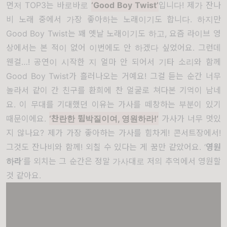
먼저 TOP3는 바로바로
‘
Good Boy Twist
’
입니다! 제가 잔나
비 노래 중에서 가장 좋아하는 노래이기도 합니다. 하지만
Good Boy Twist는 꽤 옛날 노래이기도 하고, 요즘 라이브 영
상에서는 본 적이 없어 이번에도 안 하겠다 싶었어요. 그런데
웬걸…! 공연이 시작한 지 얼마 안 되어서 기타 소리와 함께
Good Boy Twist가 흘러나오는 거예요! 그걸 듣는 순간 너무
놀라서 같이 간 친구를 환희에 찬 얼굴로 쳐다본 기억이 남네
요. 이 무대를 기대했던 이유는 가사를 떼창하는 부분이 있기
때문이에요.
‘
찬란한 뜀박질이여, 영원하라!
’
가사가 너무 멋있
지 않나요? 제가 가장 좋아하는 가사를 힘차게! 콘서트장에서!
그것도 잔나비와 함께! 외칠 수 있다는 게 꿈만 같았어요. ‘
영원
하라
’를 외치는 그 순간은 정말 가사대로 저의 추억에서 영원할
것 같아요.