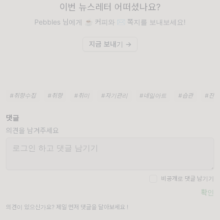
이번 뉴스레터 어떠셨나요?
Pebbles 님에게 ☕️ 커피와 ✉️ 쪽지를 보내보세요!
지금 보내기 →
#취향수집
#취향
#취미
#자기관리
#네일아트
#습관
#잔
댓글
의견을 남겨주세요
비공개로 댓글 남기기
확인
의견이 있으신가요? 제일 먼저 댓글을 달아보세요 !