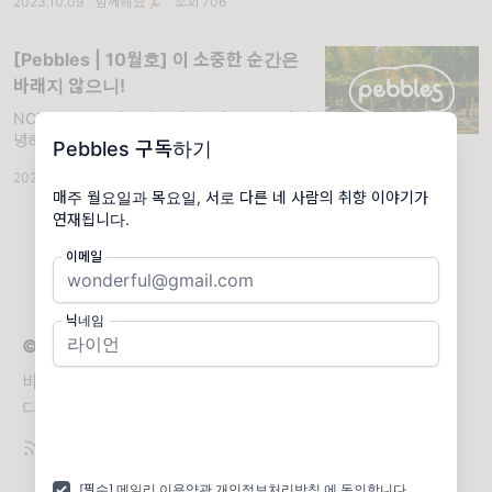
2023.10.09
·
함께해요🏃🏻
·
조회 706
[Pebbles | 10월호] 이 소중한 순간은
바래지 않으니!
NCT 콘서트 / 마르세유 여행 2탄. 구독자님 안
녕하세요. 선선한 가을 바람과 함께 행복한 하
Pebbles 구독하기
루 보내시길 바랍니다🍁
2023.10.16
·
함께해요🏃🏻
·
조회 926
매주 월요일과 목요일, 서로 다른 네 사람의 취향 이야기가
연재됩니다.
이메일
닉네임
© 2026 Pebbles
바닷가의 조약돌처럼 흩어져 있는 각자의 취향을 수집합니
다.
[필수] 메일리
이용약관
개인정보처리방침
에 동의합니다.