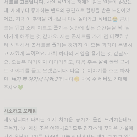
서트를 고른답니다.
사실 작년에는 저에게 힘든 일들이 많았는
데, 새해부터 좋아하는 밴드의 공연으로 힐링을 받은 느낌이었
어요. 지금 이 추억을 꺼내보니 다시 돌아가고 싶네요😭 콘서
트는 뛰고 소리 지르고 즐기는 동안에 힘든 순간들을 싹! 날
아가게 해주는 것 같아요. 저는 콘서트를 가기 전 티켓팅부
터 시작해서 콘서트를 즐기는 것까지 이 모든 과정이 특별하
고 재밌게 느껴져요. 마치 하나의 게임을 즐기는 것 같달까
요. 오늘은 여기까지 이야기하고, 다음 주는 깜짝 놀랄 콘서
트 이야기를 들고 오겠습니다. 다음 주 이야기를 스포 하자
면
‘네가 왜 여기서 나와..?’
입니다🤭 다음 주 레터도 기대해
주세요💚
사소하고 오래된
제토입니다! 파리는 이제 차가운 공기가 물씬 느껴지는데요.
구독자님이 계신 곳은 어떤지요? 모두 갑작스레 찾아온 가을에
건강 유념하시기를 바라며, 오늘 레터에서도 제가 가지고 있는