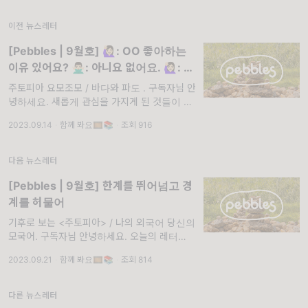
이전 뉴스레터
[Pebbles | 9월호] 🙋🏻‍♀️: OO 좋아하는
이유 있어요? 🙅🏻‍♂️: 아니요 없어요. 🙋🏻‍♀️: 있
었는데? 🤦🏻‍♂️:없어요 그냥
주토피아 요모조모 / 바다와 파도 . 구독자님 안
녕하세요. 새롭게 관심을 가지게 된 것들이 있
나요? 💬
2023.09.14
·
함께 봐요🎞📚
·
조회 916
다음 뉴스레터
[Pebbles | 9월호] 한계를 뛰어넘고 경
계를 허물어
기후로 보는 <주토피아> / 나의 외국어 당신의
모국어. 구독자님 안녕하세요. 오늘의 레터는
오류로 인해 오전 10시에 발송되었습니다. 양
2023.09.21
·
함께 봐요🎞📚
·
조회 814
해 부탁드리며, 그럼 이번 한 주도 신나고 행복
한 순간들로 가득하길 바랍니다❤️
다른 뉴스레터