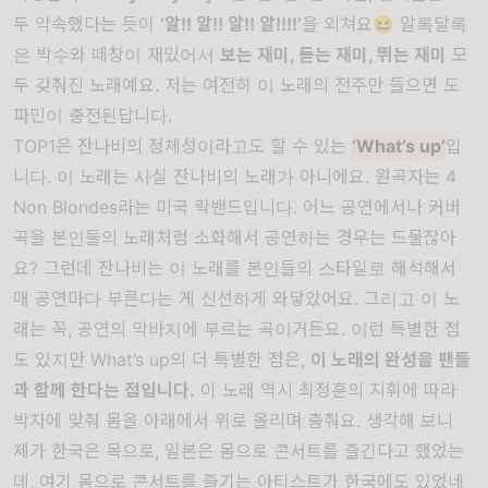
두 약속했다는 듯이
‘알!! 알!! 알!! 알!!!!’
을 외쳐요😆 알록달록
은 박수와 떼창이 재밌어서
보는 재미, 듣는 재미, 뛰는 재미
모
두 갖춰진 노래예요. 저는 여전히 이 노래의 전주만 들으면 도
파민이 충전된답니다.
TOP1은 잔나비의 정체성이라고도 할 수 있는
‘What’s up’
입
니다. 이 노래는 사실 잔나비의 노래가 아니에요. 원곡자는 4
Non Blondes라는 미국 락밴드입니다. 어느 공연에서나 커버
곡을 본인들의 노래처럼 소화해서 공연하는 경우는 드물잖아
요? 그런데 잔나비는 이 노래를 본인들의 스타일로 해석해서
매 공연마다 부른다는 게 신선하게 와닿았어요. 그리고 이 노
래는 꼭, 공연의 막바지에 부르는 곡이거든요. 이런 특별한 점
도 있지만 What’s up의 더 특별한 점은,
이 노래의 완성을 팬들
과 함께 한다는 점입니다.
이 노래 역시 최정훈의 지휘에 따라
박자에 맞춰 몸을 아래에서 위로 올리며 춤춰요. 생각해 보니
제가 한국은 목으로, 일본은 몸으로 콘서트를 즐긴다고 했었는
데, 여기 몸으로 콘서트를 즐기는 아티스트가 한국에도 있었네