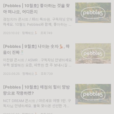
[Pebbles | 10월호] 좋아하는 것을 찾
아 떠나요, 어디든지
검정치마 콘서트 / 파리 특파원. 구독자님 안녕
하세요. 10월도 Pebbles와 함께, 좋아하는 것
들로 가득 채워나가요💌
2023.10.02
·
함께해요🏃🏻
·
조회 749
[Pebbles | 9월호] 나이는 숫자💃, 마
음이 진짜🕺
이찬원 콘서트 / ASMR . 구독자님 안녕하세요.
부쩍 쌀쌀해진 요즘, 따뜻한 한 주 보내시길 바
라며 이번주 뉴스레터도 힘차게 시작합니다☀️
2023.09.25
·
함께해요🏃🏻
·
조회 739
[Pebbles | 10월호] 애정의 힘이 양방
향으로 작용하면?
NCT DREAM 콘서트 / 마르세유 여행 1탄. 구
독자님 안녕하세요. 불쑥 찾아온 선선한 가을,
좋아하는 것들을 만끽해 보아요🎀