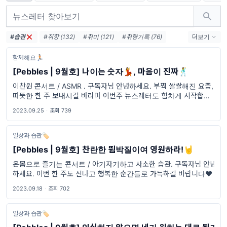
#습관
#취향 (132)
#취미 (121)
#취향기록 (76)
더보기
#취향수집 (46)
#여행 (39)
#영화 (33)
함께해요🏃🏻
#음악 (18)
#해외생활 (16)
#교환학생 (15)
[Pebbles | 9월호] 나이는 숫자💃, 마음이 진짜🕺
#아프리카 (13)
#아이돌 (12)
#밴드 (12)
이찬원 콘서트 / ASMR . 구독자님 안녕하세요. 부쩍 쌀쌀해진 요즘,
#콘서트 (10)
#패션 (10)
#웹툰 (10)
따뜻한 한 주 보내시길 바라며 이번주 뉴스레터도 힘차게 시작합니다
☀️
2023.09.25
·
조회 739
일상과 습관🏷
[Pebbles | 9월호] 찬란한 뜀박질이여 영원하라!🤘
온몸으로 즐기는 콘서트 / 아기자기하고 사소한 습관. 구독자님 안녕
하세요. 이번 한 주도 신나고 행복한 순간들로 가득하길 바랍니다❤️
2023.09.18
·
조회 702
일상과 습관🏷