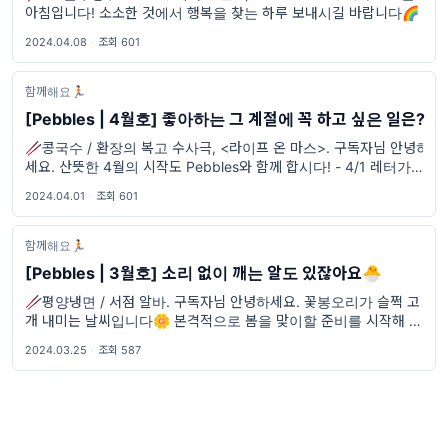
아침입니다! 소소한 것에서 행복을 찾는 하루 보내시길 바랍니다🌈
2024.04.08
·
조회 601
함께해요🏃🏻
[Pebbles | 4월호] 좋아하는 그 계절에 꼭 하고 싶은 일은?
🥢콩국수 / 환장의 복고 수사극, <라이프 온 마스>. 구독자님 안녕하
세요. 산뜻한 4월의 시작도 Pebbles와 함께 합시다! - 4/1 레터가 민
짱의 개인 사정으로 발송이 늦어졌습니다. 기다리게 해드린 점 죄송
2024.04.01
·
조회 601
합니다.
함께해요🏃🏻
[Pebbles | 3월호] 소리 없이 깨는 알도 있잖아요🐣
🥢평양냉면 / 서점 알바. 구독자님 안녕하세요. 꽃봉오리가 슬쩍 고
개 내미는 날씨입니다🌼 본격적으로 봄을 맞이할 준비를 시작해 봅
시다!
2024.03.25
·
조회 587