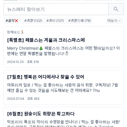
#음식
#취향 (132)
#취미 (121)
#취향기록 (76)
더보기
#취향수집 (46)
#여행 (39)
#영화 (33)
함께해요🏃🏻
#음악 (18)
#해외생활 (16)
#교환학생 (15)
[특별호] 페블스는 겨울과 크리스마스에
#아프리카 (13)
#아이돌 (12)
#밴드 (12)
Merry Christmas!🎄 페블스의 크리스마스는 어떤 형태일까요? 이
#콘서트 (10)
#패션 (10)
#웹툰 (10)
번에는 연말 특별편을 발행합니다!☃️
2024.12.25
·
조회 319
[7월호] 행복은 어디에서나 찾을 수 있어
아프리카 일상 / 먹는 걸 좋아하는 사람의 음식 취향. 구독자님! 7월
에만 즐길 수 있는 것들을 시도해보는 건 어떠세요? Thu
2024.07.04
·
조회 492
[6월호] 원숭이도 취향은 확고하다
빅토리아 폭포와 악마의 수영장을 만나다! / 먹는 걸 좋아하는 사람의