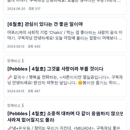
음식 이야기. 구독자님 안녕하세요! 오늘은 생각나는 누군가에게 안
부를 물어보는 것 어떠신가요? Thu
2024.06.20
·
조회 517
[6월호] 관심이 있다는 건 좋은 일이야
아프리카의 사회적 기업 'Chako' / 먹는 걸 좋아하는 사람의 음식 이
야기. 구독자님 안녕하세요! 오늘 아침에 울리는 알람이 어제보다 조
금이나마 반가웠던 하루가 되시길 바랍니다🔔
2024.06.13
·
조회 440
함께해요🏃🏻
[Pebbles | 4월호] 그것을 사랑이라 부를 것이다
🥢 칼국수 / 행복을 전파하는, <서른이지만 열일곱입니다>. 구독자
님 안녕하세요! 완연히 따뜻한 날입니다. 🌼봄이면 즐기는 취미가 있
으신가요?
2024.04.15
·
조회 497
함께해요🏃🏻
[Pebbles | 4월호] 소중히 대하며 다 같이 응원하지 않으면
사라져 없어질지도 몰라
🥢냉•온우동 / 정의는 우리가 지킨다, <MIU404>. 구독자님 좋은