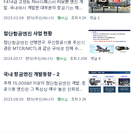
F414급 고성능 저바이패스비 터보팬 엔진 개
발. 국내에서 개발한 대부분의 항공기는 해외
선진업체에서 개발한 엔진을 라이센스 생산하
2023.03.08
·
탄약/추진/에너지
·
멤버십
·
조회 4.2K
·
댓글 2
거나 직도입하여 장착하고 있다. 최근 국내외에
서 많은 관심을 받고 있는 FA-50은 미국의 GE
社에
첨단항공엔진 사업 현황
첨단항공엔진 선행연구. 무인항공기용 추진기
관은 MTCR/MCTL과 같은 규제로 인해 수출
입이 통제되고 있으며, 국내에서도 안정적인 체
2024.05.17
·
탄약/추진/에너지
·
멤버십
·
조회 2.35K
·
댓글 8
계개발 및 운영을 고려하여 2013년부터 저피
탐 무인항공기용 터보팬 엔
국내 항공엔진 개발동향 - 2
추력 15,000lbf 이상의 첨단항공엔진 개발. 항
공기용 엔진은 그 특성상 매우 높은 신뢰성을
요구하므로 개발 난이도가 높고 많은 비용과 시
2023.08.30
·
탄약/추진/에너지
·
멤버십
·
조회 3.2K
간이 소요되지만, 국내 소요가 많지 않아서 수
익성을 확보하기 어렵고, 선진국과의 높은 기