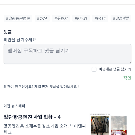
#첨단항공엔진
#CCA
#무인기
#KF-21
#F414
#성능개량
댓글
의견을 남겨주세요
비공개로 댓글 남기기
확인
의견이 있으신가요? 제일 먼저 댓글을 달아보세요 !
이전 뉴스레터
첨단항공엔진 사업 현황 - 4
항공엔진용 소재부품 강소기업 소개. 브이앤씨
테크