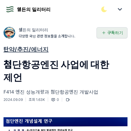
쉘든의 밀리터리
쉘든의 밀리터리
구독하기
다양한 국방 관련 정보들을 소개합니다.
탄약/추진/에너지
첨단항공엔진 사업에 대한
제언
F414 엔진 성능개량과 첨단항공엔진 개발사업
2024.09.09
|
조회 1.63K
|
0
|