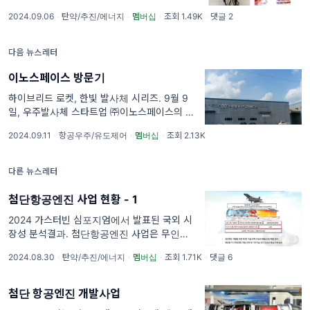
2024.09.06
·
탄약/추진/에너지
·
멤버십
·
조회 1.49K
·
댓글 2
다음 뉴스레터
이노스페이스 방문기
하이브리드 로켓, 한빛 발사체 시리즈. 9월 9
일, 우주발사체 스타트업 ㈜이노스페이스의 청
주사업장과 세종사업장에 다녀왔다. 이날 청주
2024.09.11
·
항공우주/유도제어
·
멤버십
·
조회 2.13K
사업장에서는 첫 상업 발사체인 한빛-나노
(HANBIT-Nano)의 페어링(Fairing
다른 뉴스레터
첨단항공엔진 사업 현황 - 1
2024 가스터빈 심포지엄에서 발표된 국외 시
장성 분석결과. 첨단항공엔진 사업은 무인전투
기와 KF-21 전투기 등에 탑재 가능한 추력
2024.08.30
·
탄약/추진/에너지
·
멤버십
·
조회 1.71K
·
댓글 6
15,000lbf 이상의 터보팬 엔진을 개발하는 사
업이다. 지식재산권(IP)의 완전 확보가 가능한
국내 독
첨단 항공엔진 개발사업