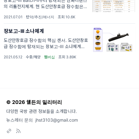
장보고-III Batch-II부터 탑재되는 한화디펜스
의 리튬전지체계. 현 도산안창호급 잠수함은 한
국특수전지(KSB)에서 생산하는 납축전지를 탑
2021.07.01
·
탄약/추진/에너지
·
조회 10.6K
재하고 있다. 납축전지는 낮은 제조원가로 인해
가격경쟁력이 우수하다는 장점이 있으나, 수명
장보고-III 소나체계
이 짧고, 에너지
도산안창호급 잠수함의 핵심 센서. 도산안창호
급 잠수함에 탑재되는 장보고-III 소나체계는 8
종의 음탐기로 구성된 잠수함용 통합소나체계
2021.05.12
·
수중/해양
·
멤버십
·
조회 3.89K
이다. 선측배열센서(Flank Array) 등을 포함해
잠수함 선체에 부착되는 약
© 2026 쉘든의 밀리터리
다양한 국방 관련 정보들을 소개합니다.
뉴스레터 문의
jhst3103@gmail.com