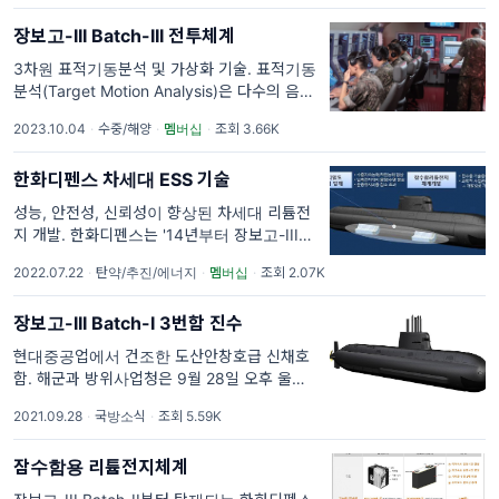
적으로 착수했다고 밝혔다. 장보고-III
장보고-III Batch-III 전투체계
3차원 표적기동분석 및 가상화 기술. 표적기동
분석(Target Motion Analysis)은 다수의 음향
센서로부터 획득한 표적 신호를 융합하여 표적
2023.10.04
·
수중/해양
·
멤버십
·
조회 3.66K
의 위치·속도·침로를 추정하는 방법이다. 도산
안창호급 잠수함은 수평
한화디펜스 차세대 ESS 기술
성능, 안전성, 신뢰성이 향상된 차세대 리튬전
지 개발. 한화디펜스는 '14년부터 장보고-III
Batch-II에 탑재할 잠수함용 ESS(Energy
2022.07.22
·
탄약/추진/에너지
·
멤버십
·
조회 2.07K
Storage System)를 개발하고 있다. 삼성SDI
의 120Ah 각형 리튬이온 셀
장보고-III Batch-I 3번함 진수
현대중공업에서 건조한 도산안창호급 신채호
함. 해군과 방위사업청은 9월 28일 오후 울산
현대중공업에서 장보고-III Batch-I 3번함인
2021.09.28
·
국방소식
·
조회 5.59K
'신채호함' 진수식을 거행한다. 신채호함은 도
산 안창호함, 안무함과 마찬가지로 국내에
잠수함용 리튬전지체계