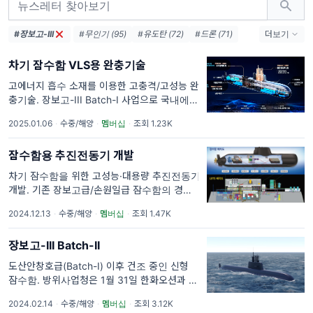
#장보고-III
#무인기 (95)
#유도탄 (72)
#드론 (71)
더보기
#위성 (68)
#KF-21 (68)
#방위사업청 (62)
차기 잠수함 VLS용 완충기술
#보도자료 (54)
#LIG넥스원 (54)
#엔진 (54)
#한국항공우주산업 (49)
고에너지 흡수 소재를 이용한 고충격/고성능 완
충기술. 장보고-III Batch-I 사업으로 국내에서
#레이다 (46)
#요격 (42)
#AESA (38)
독자 개발한 도산안창호급 잠수함은 제214차
#국방과학연구소 (37)
#터보팬 (36)
2025.01.06
·
수중/해양
·
멤버십
·
조회 1.23K
합동참모회의('05.10)에서 소요결정된 이후
2007년 5월 사업추진기본전략이 확정되었
잠수함용 추진전동기 개발
차기 잠수함을 위한 고성능·대용량 추진전동기
개발. 기존 장보고급/손원일급 잠수함의 경우
독일 지멘스(Siemens)社에서 개발한 3.7MW,
2024.12.13
·
수중/해양
·
멤버십
·
조회 1.47K
3.9MW 추진전동기를 탑재했지만, 기술지원에
장시간·고비용이 소요되면서도 그 내용이 온
장보고-III Batch-II
도산안창호급(Batch-I) 이후 건조 중인 신형
잠수함. 방위사업청은 1월 31일 한화오션과 건
조 착수회의를 개최하고 장보고-III Batch-II 건
2024.02.14
·
수중/해양
·
멤버십
·
조회 3.12K
조 사업의 마지막 잠수함인 3번함 건조에 본격