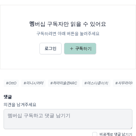
멤버십 구독자만 읽을 수 있어요
구독하려면 아래 버튼을 눌러주세요
로그인
구독하기
#OttO
#미니시어터
#하라미술관ARC
#야스다쥰이치
#사무라이타
댓글
의견을 남겨주세요
비공개로 댓글 남기기