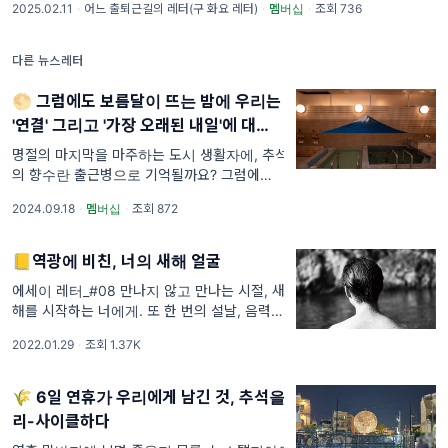
2025.02.11
·
어느 출퇴근길의 레터(구 화요 레터)
·
멤버십
·
조회 736
님, 요즘같이 바람 불고 눈 내리고 가는 길 구석
구석 빙판 숨어 있으면 정말 외출해야 할 일, 어
찌하면 좋을까요. 개인적으로는 이런 이야기도
다른 뉴스레터
...
🌕 그럼에도 보름달이 뜨는 밤에 우리는
'연결' 그리고 '가장 오래된 내일'에 대하
여
명절의 마지막을 마주하는 도시 생활자에, 추석
의 향수란 출근병으로 기억될까요? 그럼에도
괜찮을 지난 3일을 기념하며. 새해 첫 날이 아
2024.09.18
·
멤버십
·
조회 872
니라도 왜인지 모두가 집으로 돌아가는 계절,
구독자님 목욕은 재개했을까요? 개인적으로 설
이나 추서과 같이 일정 이상의 휴일이 확보될
📒역광에 비친, 너의 새해 얼굴
때라면 그동안 ...
에세이 레터_#08 만나지 않고 만나는 시절, 새
해를 시작하는 너에게. 또 한 번의 설날, 음력
상의 첫 해가 시작되는 '구정'이 다가오는 주말
2022.01.29
·
조회 1.37K
인데요. 새삼 1년의 시작이란 언제일까요.📅
얼마 전 저는 가족끼리 대화를 나누다 사실 새
해 첫 날은 입춘의
🌾 6일 연휴가 우리에게 남긴 것, 추석을
리-사이클하다