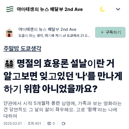
야마테센의 뉴스 배달부 2nd Ave
야마테센의 뉴스 배달부 2nd Ave
구독하기
도움이 되는 생각, 여기와 저기 of 도쿄에서 21.01.
26~26.01.31- archiving 운영중
주말밤 도쿄생각
👨‍👩‍👧‍👦 명절의 효용론 설날이란 거
알고보면 잊고있던 '나'를 만나게
하기 위함 아니었을까요?
단관에서 시작 5개월차 롱런 상영에, 가족과 보는 영화라는
건 당연히도 그 날의 삶이 좌우해요. 고로 '함께'라는 나에
대하여
2025.02.01
|
조회 401
|
0
|