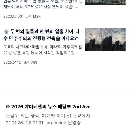
연휴 막바지에 보면 좋을지 모를, 노스탤지아도
재탕이 되나요? 명절은 사실 엔딩이 절반, 너의
연휴를 구원하다. 추석의 한가운데, 보름달의
2023.10.03
·
조회 1.19K
둥근 원을 완성하라고 전후 +1일씩의 휴일이
주어진 걸까요. 근래 둥근 달을 볼 수 있는 기회
는 은근히 잦아지고 있는 것도 같은데요, 반가
🪬 두 번의 일몰과 한 번의 일출 사이 '다
운 ...
수 민주주의의 진행형 건축을 아나요?'
도쿄의 사그라다 파밀리아 '미타'의 가우디?! 같
은 날 같은 요일 동시에 시작된 획일적 1일에
저항할 수 있는 건 오직 '진행형의 오늘' 뿐일
2025.01.12
·
조회 769
거에요. 어느덧 새해도 열흘이나 흘러버려 두
번째 주말을 마주하고 있는 지금, 구독자님 어
떤 생각을 하나요? 개인적으로는 예상치 못한
독감...
© 2026 야마테센의 뉴스 배달부 2nd Ave
도움이 되는 생각, 여기와 저기 of 도쿄에서
21.01.26~26.01.31- archiving 운영중