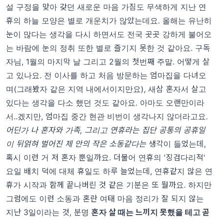
설 구정을 맞아 갖던 새로운 마음 가짐도 무색하게 지난 연
휴의 하늘 모양은 별로 개운치가 않았는데요. 올해는 유난히
눈이 많다는 생각을 다시 하면서도 전국 곳곳 강하게 불어오
는 바람에 눈의 정취 또한 별로 즐기지 못한 것 같아요. 구독
자님, 1월의 마지막 날 그리고 2월의 첫번째 주말. 어떻게 살
고 있나요. 전 이사를 하고 처음 방문하는 엄마집을 다녀오
며(그래봤자 같은 지역 내에서이지만요), 새삼 혼자서 살고
있다는 생각을 다소 했던 것도 같아요. 아마도 오랜만이라
서..겠지만, 엄마집 중간 현관 비번이 생각나지 않더라고요.
어딘가 나 혼자와 가족, 그리고 연휴라는 집단 공통의 공휴일
이 뒤얽혀 벌어진 제 안의 작은 소동같다는
생각이 들었는데,
혹시 이런 거 저 혼자 뿐일까요. 더불어 연휴의 '징검다리적'
요일 배치 덕에 대체 휴일도 하루 늘었는데, 연휴같지 않은 연
휴가 시작과 함께 끝나버린 것 같은 기분은 또 뭘까요. 하지만
그럼에도 이런 소동과 혼란 여태 마음 정리가 잘 되지 않는
지난 3일이라는 것, 분명
혼자 살 때는 느끼지 못했을 테고 곧