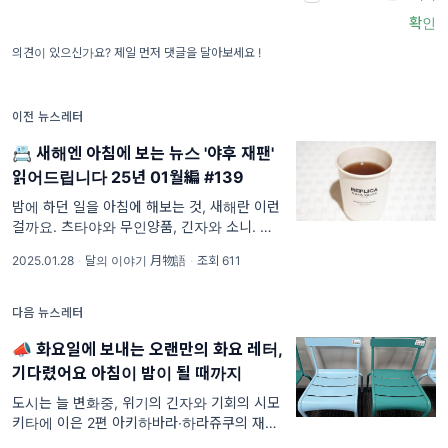
확인
의견이 있으신가요? 제일 먼저 댓글을 달아보세요 !
이전 뉴스레터
📇 새해엔 아침에 보는 뉴스 '야후 재팬'
읽어드립니다 25년 01월編 #139
밤에 하던 일을 아침에 해보는 것, 새해란 이런
걸까요. 츠타야와 무인양품, 긴자와 소니. 어쩌
다 '설 총출동' 레터가 되어버렸어요.. 이제 곧
2025.01.28
·
달의 이야기 月物語
·
조회 611
구정이라고 하는데, 아니 사실상 연휴는 시작해
버렸는데요. 구독자님, 지금 어디에 있나요? 구
정이라 하면 동양에서만 갖게되는 두 번째 설
다음 뉴스레터
날...
📣 화요일에 보내는 오랜만의 화요 레터,
기다렸어요 아침이 밤이 될 때까지
도시는 늘 변화중, 위기의 긴자와 기회의 시모
키타에 이은 2편 아키하바라∙하라쥬쿠의 재개
발 입주(?) 후 '의의의 계절'을 입다?!. 구독자