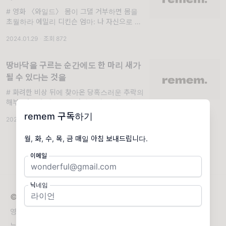
# 영화 〈와일드〉 몸이 그댈 거부하면 몸을
초월하라 에밀리 디킨슨 엄마: 나 자신으로 살
아보질 못했어. 셰릴: 그러지마 끝난 거 아니야.
2024.01.29
·
조회 872
좋은 의사 찾아서 싸워 이겨야지. 엄마:
땅바닥을 구르는 순간에도 한 마리 새가
될 수 있다는 것을
# 화려한 비상 뒤에 찾아온 당혹스러운 추락의
해부. 바닥에 떨어지고 나서야 알게 된다. 하늘
높이 솟아오르는 동작만 춤이 아니라는 걸, 땅
remem 구독하기
2024.02.09
·
조회 776
바닥을 구르는 순간에도 한 마리 새가 될
월, 화, 수, 목, 금 매일 아침 보내드립니다.
이메일
닉네임
© 2026 remem
영감을 주는 메시지. 삶을 풍요롭게 만드는 좋은 문장들.
뉴스레터 문의
remem@remem.so