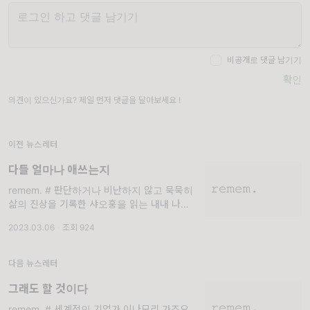
비공개로 댓글 남기기
확인
의견이 있으신가요? 제일 먼저 댓글을 달아보세요 !
이전 뉴스레터
다들 얼마나 애쓰는지
remem. # 판단하거나 비난하지 않고 묵묵히
삶의 진상을 기록한 샤오훙을 읽는 내내 나는
나를 돌아보았다. 내 고통, 내 아픔, 내 슬픔이
2023.03.06
·
조회 924
얼마나 유구하며 얼마나 당연한지 깨닫
다음 뉴스레터
그래도 할 것이다
remem. # 세계적인 기업가 이나모리 가즈오