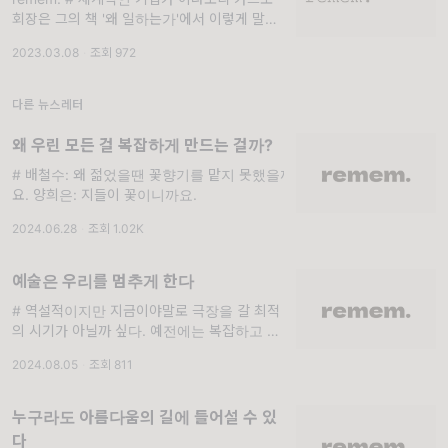
회장은 그의 책 '왜 일하는가'에서 이렇게 말했
다. '일하는 것은 우리의 내면을 단단하게 하고,
2023.03.08
·
조회 972
마음을 갈고닦으며, 삶에서 가장 가
다른 뉴스레터
왜 우린 모든 걸 복잡하게 만드는 걸까?
# 배철수: 왜 젊었을땐 꽃향기를 맡지 못했을까
요. 양희은: 지들이 꽃이니까요.
2024.06.28
·
조회 1.02K
예술은 우리를 멈추게 한다
# 역설적이지만 지금이야말로 극장을 갈 최적
의 시기가 아닐까 싶다. 예전에는 복잡하고 머
리 아픈 현실을 피해 스크린 속으로 도피했다
2024.08.05
·
조회 811
면, 2024년 한국에서 몇몇 영화들은 단순명료
하
누구라도 아름다움의 길에 들어설 수 있
다