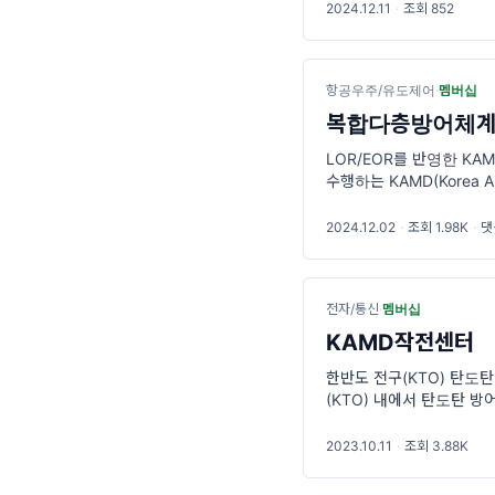
2024.12.11
·
조회 852
항공우주/유도제어
·
멤버십
복합다층방어체계
LOR/EOR를 반영한 KA
수행하는 KAMD(Korea Ai
(KAMDOC)를 중심으로
2024.12.02
·
조회 1.98K
·
댓
전자/통신
·
멤버십
KAMD작전센터
한반도 전구(KTO) 탄도
(KTO) 내에서 탄도탄 
정보 처리, 위협평가, 교
2023.10.11
·
조회 3.88K