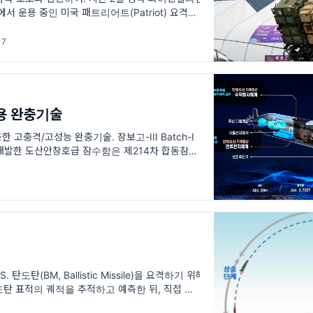
서 운용 중인 미국 패트리어트(Patriot) 요격체
격률이 6%로 떨어졌다고 보도했다. 구체적으로는,
 7
용 완충기술
 고충격/고성능 완충기술. 장보고-III Batch-I
개발한 도산안창호급 잠수함은 제214차 합동참모
결정된 이후 2007년 5월 사업추진기본전략이 확정
탄도탄(BM, Ballistic Missile)을 요격하기 위해
탄 표적의 궤적을 추적하고 예측한 뒤, 직접 충돌
까지 빠르게 이동시