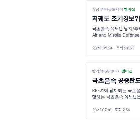
항공우주/유도제어
·
멤버십
저궤도 조기경보위
극초음속 유도탄 탐지/추적
Air and Missile D
를 실시간으로 탐지할 수
2023.05.24
·
조회 2.66K
탄약/추진/에너지
·
멤버십
극초음속 공중탄도
KF-21에 탑재되는 극초음
행하는 극초음속 유도탄은 탄
Missile)과 달리, 상대적으
2022.07.18
·
조회 2.5K