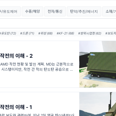
주/유도제어
수중/해양
전자/통신
탄약/추진/에너지
소재/
#유도탄 (72)
#드론 (71)
#위성 (68)
#KF-21 (68)
#방위사업청 (62)
#보도자료
#엔진 (54)
#한국항공우주산업 (49)
#레이다 (46)
#요격 (42)
#AESA (38
(37)
#터보팬 (36)
전의 이해 - 2
AMD 작전 현황 및 발전 계획. MD는 근본적으로
시스템이지만, 작전 간 적의 탄도탄 공습으로 인
핵심 자산과 전투력을 보전하여 반격 작전을 수행할
전의 이해 - 1
락 보도와 관련하여. 지난 2일 영국 파이낸셜타임