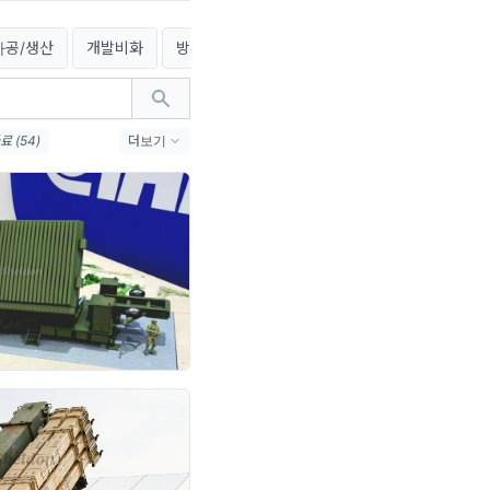
가공/생산
개발비화
방문기/후기
국방소식
 (54)
더보기
)