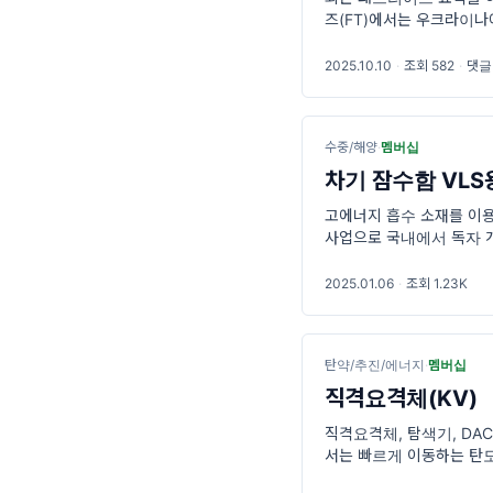
즈(FT)에서는 우크라이나에
계의 러시아 탄도탄의 요
2025.10.10
·
조회 582
·
댓글
수중/해양
·
멤버십
차기 잠수함 VLS
고에너지 흡수 소재를 이용한
사업으로 국내에서 독자 
회의('05.10)에서 소요
되었
2025.01.06
·
조회 1.23K
탄약/추진/에너지
·
멤버십
직격요격체(KV)
직격요격체, 탐색기, DACS. 
서는 빠르게 이동하는 탄도
하여 요격할 수 있는 위치