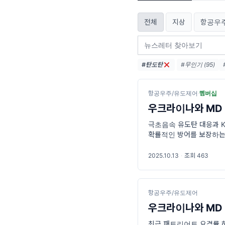
전체
지상
항공우
#탄도탄
#무인기 (95)
#LIG넥스원 (54)
#국방과학연구소 
항공우주/유도제어
·
멤버십
우크라이나와 MD 작
극초음속 유도탄 대응과 K
확률적인 방어를 보장하는 
한 피해를 최소화하고, 
수 있도록 지원한
2025.10.13
·
조회 463
항공우주/유도제어
우크라이나와 MD 작
최근 패트리어트 요격률 하