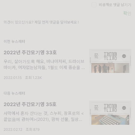
비공개로 댓글 남기기
확인
의견이 있으신가요? 제일 먼저 댓글을 달아보세요 !
이전 뉴스레터
2022년 주간모기영 33호
우리, 살아가도록 해요, 바냐아저씨, 드라이브
마이카, 여자없는남자들, 1월도 이제 중순을 지
나갑니다.. “우리, 살아가도록 해요.” “살아가는
2022.01.15
·
조회 1.23K
수밖에 없어요. 바냐 아저씨, 우리 살아가도록
해요. 길고 긴 낮과 긴긴밤의 연속을 살아가는
거예요. 운명이 가져다주는 시련을 참고 견디며
다음 뉴스레터
2022년 주간모기영 35호
사막에서 혼자 산다는 것, 스누피, 장프로의 <
끝없음에 관하여>(2021), 깜짝 선물, 일상이
‘기적’. “사막에서 혼자 산다는 것” 저 빨간 픽업
2022.02.12
·
조회 879
트럭에 탄 아름다운 여자는 매일 여길 지나면서