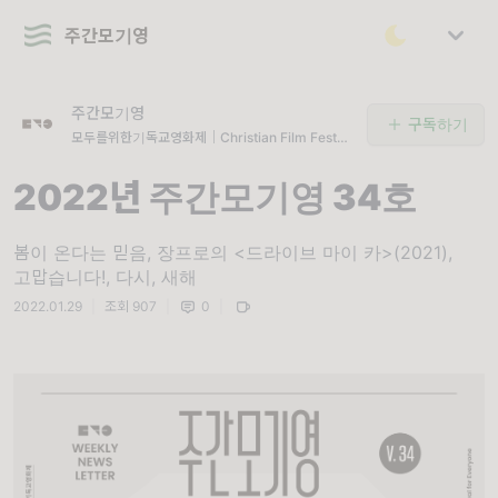
주간모기영
주간모기영
구독하기
모두를위한기독교영화제｜Christian Film Festiv
al For Everyone｜혐오 대신 도모, 배제 대신 축
제
2022년 주간모기영 34호
봄이 온다는 믿음, 장프로의 <드라이브 마이 카>(2021),
고맙습니다!, 다시, 새해
2022.01.29
|
조회 907
|
0
|