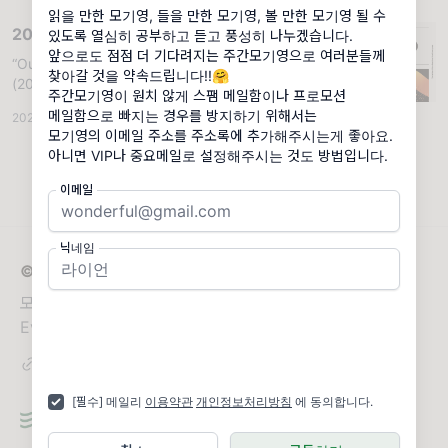
덧셈입니다! . “행복한 순간을 하나씩 더해가면,
읽을 만한 모기영, 들을 만한 모기영, 볼 만한 모기영 될 수
그 인생은 결국 행복한 거 아닌가.” ...
2022년 주간모기영 40호
있도록 열심히 공부하고 듣고 풍성히 나누겠습니다.
앞으로도 점점 더 기다려지는 주간모기영으로 여러분들께
“Out of Mind”, [모기수다] <타미 페이의 눈>
찾아갈 것을 약속드립니다!!🤗
(2021)으로 문을 열었습니다!, 마음을 담아 보
주간모기영이 원치 않게 스팸 메일함이나 프로모션
내주신 후원에 감사드립니다., [주간모기영] 1
메일함으로 빠지는 경우를 방지하기 위해서는
2022.04.30
·
조회 1.16K
주년 기념 이벤트!. 💬 “Out of Mind” 영어 사
모기영의 이메일 주소를 주소록에 추가해주시는게 좋아요.
전에 보면 out of mind는 크레이지(crazy, 미
아니면 VIP나 중요메일로 설정해주시는 것도 방법입니다.
쳤다)의 동어...
이메일
닉네임
© 2026 주간모기영
모두를위한기독교영화제｜Christian Film Festival For
Everyone｜혐오 대신 도모, 배제 대신 축제
[필수] 메일리
이용약관
개인정보처리방침
에 동의합니다.