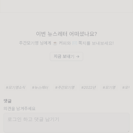
이번 뉴스레터 어떠셨나요?
주간모기영 님에게 ☕️ 커피와 ✉️ 쪽지를 보내보세요!
지금 보내기 →
#모기영소식
#뉴스레터
#주간모기영
#2022년
#모기영
#모두
댓글
의견을 남겨주세요