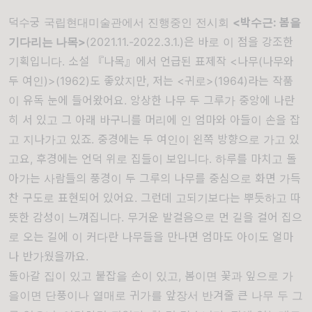
덕수궁 국립현대미술관에서 진행중인 전시회
<박수근: 봄을
기다리는 나목>
(2021.11.-2022.3.1.)은 바로 이 점을 강조한
기획입니다. 소설 『나목』에서 언급된 표제작 <나무(나무와
두 여인)>(1962)도 좋았지만, 저는 <귀로>(1964)라는 작품
이 유독 눈에 들어왔어요. 앙상한 나무 두 그루가 중앙에 나란
히 서 있고 그 아래 바구니를 머리에 인 엄마와 아들이 손을 잡
고 지나가고 있죠. 중경에는 두 여인이 왼쪽 방향으로 가고 있
고요, 후경에는 언덕 위로 집들이 보입니다. 하루를 마치고 돌
아가는 사람들의 풍경이 두 그루의 나무를 중심으로 화면 가득
찬 구도로 표현되어 있어요. 그런데 고되기보다는 뿌듯하고 따
뜻한 감성이 느껴집니다. 무거운 발걸음으로 먼 길을 걸어 집으
로 오는 길에 이 커다란 나무들을 만나면 엄마도 아이도 얼마
나 반가웠을까요.
돌아갈 집이 있고 붙잡을 손이 있고, 봄이면 꽃과 잎으로 가
을이면 단풍이나 열매로 귀가를 앞장서 반겨줄 큰 나무 두 그