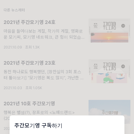
나한테 손을 흔들어주지..... 나도 그녀에게 손
을 흔들며 환하게 미소 짓고... 오늘도 그
다른 뉴스레터
2021년 주간모기영 24호
마음을 들여다보는 계절, 작가의 계절, 영화로
운 모기씨, 모기영 네트워크, 큰 힘이 되었습니
다.. “마음을 들여다보는 계절” “어디선가 불어
2021.10.09
·
조회 1.3K
오는 산들바람에 늘 푸른 나무의 병든 잎이나
갈잎나무의 단풍은 어떤 노력도 없이, 정말이지
저절로 나뭇가지에서 땅으로 내려앉는다. ‘땅의
2021년 주간모기영 23호
동전 하나로도 행복했던, [장찬실의 3회 포스
터 톺아보기] “모기영은 복도 많지”, 가난한 자
들의 (행)복. “동전 하나로도 행복했던” “시골에
2021.10.03
·
조회 1.05K
서 올라온 나에게 서울의 구멍가게는 별천지였
다. 달달한 불량식품 가득한 신세계였다. 아빠
가 동전이라도 주시면 쪼르르 달려가 달콤한 간
2021년 10호 주간모기영
식 하...
행복은 뺄셈(?), 장프로의 <노매드랜드>
(2020), 강신일 집행위원장 인터뷰: ‘오래참
음’이라는 수레바퀴,[영화로운 모기씨] <더 파
주간모기영 구독하기
2021.07.03
·
조회 909
더>(2020) 1부, (행복은 모르겠고^^;) 후원은,