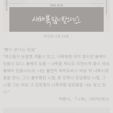
주간모기영 34호
“
봄이 온다는 믿음
”
"여인들의 눈앞엔 겨울이 있고, 나목에겐 아직 멀지만 봄에의
믿음이 있다. 봄에의 믿음 – 나목을 저리도 의연하게 함이 바로
봄에의 믿음이리라. 나는 홀연히 옥희도씨가 바로 저 나목이었
음을 안다. 그가 불우했던 시절, 온 민족이 암담했던 시절, 그
시절 그는 바로 그 김장철의 나목처럼 살았음을 나는 알고 있
다."
박완서, 『나목』(1970)에서.