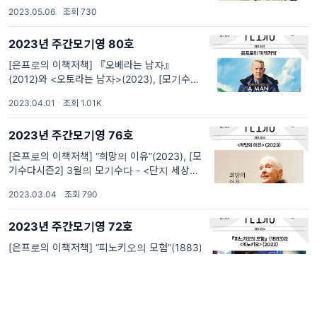
시즌2] 5월의 영화 <더 차일드>(2005). [은프
2023.05.06
·
조회 730
로의 이책저책] 꼬마들의 순수를 지켜주고 싶었
던, 『호밀밭의 파수꾼』(1951) "나는 늘 넓은
2023년 주간모기영 80호
호밀밭에서 꼬마들이 재미있게 놀고...
[은프로의 이책저책] 『오베라는 남자』
(2012)와 <오토라는 남자>(2023), [모기수다
시즌2] 4월의 영화 <매스>(2021). [은프로의
2023.04.01
·
조회 1.01K
이책저책] 『오베라는 남자』(2012)와 <오토
라는 남자>(2023) 아내를 잃고 직장에서 밀려
2023년 주간모기영 76호
난 쉰아홉의 스웨덴 남자 ‘오베’에게는...
[은프로의 이책저책] “희망의 이유”(2023), [모
기수다시즌2] 3월의 모기수다 - <단지 세상의
끝>(2017). [은프로의 이책저책] "희망의 이
2023.03.04
·
조회 790
유" “뿌리는 땅 밑 어디에나 파고들어가서 튼튼
한 기반을 마련한다. 그리고 새싹들은 어리고
2023년 주간모기영 72호
자그맣게 보이지만, 빛에 도달하기 위...
[은프로의 이책저책] “피노키오의 모험”(1883)
과 "피노키오", [모기수다시즌2] 2월의 모기수
다 초대. [은프로의 이책저책] 카를로 콜로디의
2023.02.04
·
조회 949
『피노키오의 모험』(1883)과 기예르모 델 토
로의 <피노키오>(2022) 엇. 제페토 할아버지