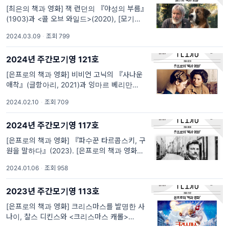
[최은의 책과 영화] 잭 런던의 『야성의 부름』
(1903)과 <콜 오브 와일드>(2020), [모기책
방] 시즌 1. [최은의 책과 영화] 잭 런던의 『야
2024.03.09
·
조회 799
성의 부름』(1903)과 <콜 오브 와일드>
(2020) ‘벅’은 세인트 버나드 아빠와 잉글리시
2024년 주간모기영 121호
셰퍼드 엄마 사이에서 태어난 다부진...
[은프로의 책과 영화] 비비언 고닉의 『사나운
애착』(글항아리, 2021)과 잉마르 베리만의 <
가을 소나타>(1978), [모기책방] 시즌 1. [은프
2024.02.10
·
조회 709
로의 책과 영화] 비비언 고닉의 『사나운 애
착』(글항아리, 2021)과 잉마르 베리만의 <가
2024년 주간모기영 117호
을 소나타>(1978) “나를 좋아하니?...
[은프로의 책과 영화] 『파수꾼 타르콥스키, 구
원을 말하다』(2023). [은프로의 책과 영화]
『파수꾼 타르콥스키, 구원을 말하다』(2023)
2024.01.06
·
조회 958
새해를 타르코프스키의 영화 일곱 편을 곱씹으
며 시작하는 호사를 누렸습니다. 김용규 선생의
2023년 주간모기영 113호
책 『파수꾼 타르콥
[은프로의 책과 영화] 크리스마스를 발명한 사
나이, 찰스 디킨스와 <크리스마스 캐롤>
(2009), [5회 모기영] 여러분의 소중한 의견을