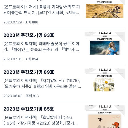
[은프로의 여기저기] 폭풍과 기다림:서귀포 기
당미술관의 변시지, [모기영 시사회] <지옥만
세>. [은프로의 여기저기] 폭풍과 기다림: 서귀
2023.07.29
·
조회 886
포 기당미술관의 변시지 한 남자가 구부정하게
서서 나무에 몸을 기대고 있습니다. 손에는 막
2023년 주간모기영 93호
대기에 가까운 지팡이를 들고 있군요. 멀리 수
평선
[은프로의 이책저책] 리베카 솔닛의 공주 이야
기. 『깨어있는 숲속의 공주』와 『해방자 신
데렐라』, [모기수다 시즌2] 7월의 영화 <알카
2023.07.01
·
조회 854
라스의 여름>(2022). [은프로의 이책저책] 리
베카 솔닛의 공주 이야기, 『깨어있는 숲속의
2023년 주간모기영 89호
공주』와 『해방자 신데렐라』 잠자는 공주 이
야기에는...
[은프로의 이책저책] 『자기앞의 생』(1975),
[모기수다 시즌2] 6월의 영화 <우리는 같은 꿈
을 꾼다>(2017). [은프로의 이책저책] 홀로 완
2023.06.03
·
조회 813
전하지 못해서, 함께입니다 : 에밀 아자르의
『자기 앞의 생』(1975) 먼저 말해두어야 할
2023년 주간모기영 85호
것은 우리가 엘리베이터도 없는 건물의...
[은프로의 이책저책] 『호밀밭의 파수꾼』
(1951), <장기자랑>(2023) 상영회, [모기수다