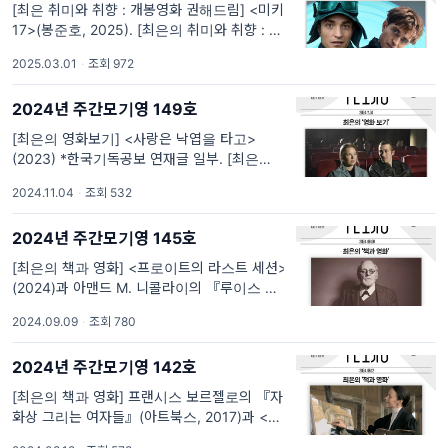
[최은 취미와 취향 : 개봉영화 권해드림] <미키
17>(봉준호, 2025). [최은의 취미와 취향 : 개
봉영화 권해드림] <미키17>(봉준호, 2025):
2025.03.01
·
조회 972
공존을 가능하게 하는 ‘이름’ 봉준호 감독의 8
번째 장편이자 할리우드에서 제작한 세 번째 작
2024년 주간모기영 149호
품인 <미
[최은의 영화보기] <사랑은 낙엽을 타고>
(2023) *한국기독공보 연재글 일부. [최은의
영화보기] 핀란드에서 광화문으로 날아온 가을
2024.11.04
·
조회 532
연가, <사랑은 낙엽을 타고>(2023) * 한국기
독공보에 실린 글의 일부를 발췌하였습니다.
2024년 주간모기영 145호
(전문 링크 : https://pc
[최은의 책과 영화] <프로이트의 라스트 세션>
(2024)과 아맨드 M. 니콜라이의 『루이스 vs.
프로이트』(홍성사, 2004). [최은의 책과 영
2024.09.09
·
조회 780
화] <프로이트의 라스트 세션>(2024)과 아맨
드 M. 니콜라이의 『루이스 vs. 프로이트』(홍
2024년 주간모기영 142호
성사, 2004) 아마도 루이스와 프...
[최은의 책과 영화] 프랜시스 보르젤로의 『자
화상 그리는 여자들』(아트북스, 2017)과 <헬
렌: 내 영혼의 자화상>(2020). [최은의 책과 영