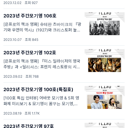
2023.12.02
·
조회 927
들려주세요!. [은프로의 책과 영화] 크리스마스
를 발명한 사나이, 찰스 디킨스와 <크리스마스
2023년 주간모기영 106호
캐롤>(2009) 해마다 이맘때면 크리스마스에
볼 ...
[은프로의 책과 영화] 슈테판 츠바이크의 『광
기와 우연의 역사』(1927)와 크리스토퍼 놀란
의 <오펜하이머>(2023), [5회 모기영] 후원에
2023.10.07
·
조회 845
감사합니다!. [은프로의 책과 영화] 슈테판 츠바
이크의 『광기와 우연의 역사』(1927)와 크리
2023년 주간모기영 102호
스토퍼 놀란의 <오펜하이머>(2023) 오...
[은프로의 책과 영화] 『미스 일라이저의 영국
주방』과 <딜리셔스: 프렌치 레스토랑의 시작
>(2021), [모기수다 시즌2] <피아니스트>
2023.09.02
·
조회 768
(2001), [5회 모기영] 후원에 감사합니다!. [은
프로의 책과 영화] 요리책과 시, 또는 음식과 혁
2023년 주간모기영 100호(특집호)
명 『미스 일라이저의 영국주방』과 <딜리
셔...
[100호 특집 인터뷰] 어바웃 모기영 & 5회 영
화제 미리보기 & 모기영이 꿈꾸는 모기영,
[100호 기념 이벤트!] 인스타그램&카카오채널
2023.08.19
·
조회 1.17K
이벤트, [5회 모기영] 후원에 감사합니다.. 주간
모기영 100호 특집호 최은 부집행위원장 & 강
2023년 주간모기영 97호
원중 사무국장 인터뷰 대전 CBS 라디오 '...