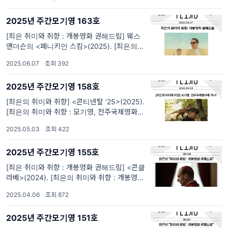
반 학생들의 이야기를 연달아 보게 되었습니다.
지난 주 모기영 시사회로 미리 만난 이란희 감
2025년 주간모기영 163호
독의
[최은 취미와 취향 : 개봉영화 권해드림] 웨스
앤더슨의 <페니키안 스킴>(2025). [최은의 취
미와 취향 : 개봉영화 권해드림] 웨스 앤더슨의
2025.06.07
·
조회 392
<페니키안 스킴>(2025) “도살장처럼 변해버
린 세상에도 희망은 존재한다.” 웨스 앤더슨의
2025년 주간모기영 158호
영화 <그랜드 부다페스트 호
[최은의 취미와 취향] <콘티넨탈 ‘25>(2025).
[최은의 취미와 취향 : 모기영, 전주국제영화제
가다!] 전주국제영화제 개막작 <콘티넨탈 ‘25>
2025.05.03
·
조회 422
(2025): “불법이 아니면, 괜찮은가” 루마니아
북부 트란실바니아에 사는 헝가리
2025년 주간모기영 155호
[최은 취미와 취향 : 개봉영화 권해드림] <콘클
라베>(2024). [최은의 취미와 취향 : 개봉영화
권해드림] <콘클라베>(2024): 확신의 봉인을
2025.04.06
·
조회 872
해제해야 할 이유 2024년 12월 3일 내란의 밤
이후 4개월여의 시간이 흘렀습니다. 이르면
2025년 주간모기영 151호