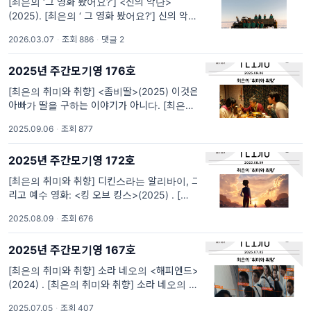
[최은의 ‘그 영화 봤어요?’] <신의 악단>
(2025). [최은의 ‘ 그 영화 봤어요?’] 신의 악단
(2025): 광야를 지나서, 그들이 도달한 곳은 어
2026.03.07
·
조회 886
·
댓글 2
디인가 <신의 악단>의 선전을 보며 생각이 많
아집니다. 개봉 3개월 차에 들어선 3월
2025년 주간모기영 176호
[최은의 취미와 취향] <좀비딸>(2025) 이것은
아빠가 딸을 구하는 이야기가 아니다. [최은의
취미와 취향] <좀비딸>(2025) 이것은 아빠가
2025.09.06
·
조회 877
딸을 구하는 이야기가 아니다 오래 전 <조폭 마
누라>(2001)가 조폭의 마누라가 아니었던 것
2025년 주간모기영 172호
처럼, <좀비딸>도 좀비의
[최은의 취미와 취향] 디킨스라는 알리바이, 그
리고 예수 영화: <킹 오브 킹스>(2025) . [최은
의 취미와 취향] 디킨스라는 알리바이, 그리고
2025.08.09
·
조회 676
예수 영화: <킹 오브 킹스>(2025) “어차피 죽
을 사람은 죽어야지. 넘치는 인구도 줄이고…”
2025년 주간모기영 167호
[최은의 취미와 취향] 소라 네오의 <해피엔드>
(2024) . [최은의 취미와 취향] 소라 네오의 <
해피엔드>(2024) 어쩌다보니 고등학교 졸업
2025.07.05
·
조회 407