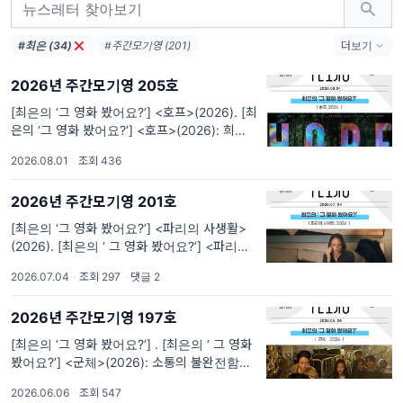
#최은 (34)
#주간모기영 (201)
더보기
#모두를위한기독교영화제 (194)
2026년 주간모기영 205호
#기독교영화제 (155)
#영화모임 (145)
#영화 (133)
#모기수다 (106)
[최은의 ‘그 영화 봤어요?’] <호프>(2026). [최
은의 ‘그 영화 봤어요?’] <호프>(2026): 희망
#영화평론 (44)
#2023년 (38)
은 누구에게 있을까 지난 7월 15일 개봉하자마
#모기영 (35)
#원중캉 (27)
2026.08.01
·
조회 436
자 각종 SNS와 온라인 페이지들을 뒤덮었던
#뉴스레터 (26)
#모기영소식 (26)
나홍진 감독의 신작, <호프>에
#2022년 (25)
#Movie (24)
2026년 주간모기영 201호
[최은의 ‘그 영화 봤어요?’] <파리의 사생활>
(2026). [최은의 ‘ 그 영화 봤어요?’] <파리의
사생활>(2026): 최면을 동원해서라도 당신을
2026.07.04
·
조회 297
·
댓글 2
이해할 수 있다면 그녀가 울었다
2026년 주간모기영 197호
[최은의 ‘그 영화 봤어요?’] . [최은의 ‘ 그 영화
봤어요?’] <군체>(2026): 소통의 불완전함?
아니, ‘완전한 소통이라는 환상’에 대하여 6.3
2026.06.06
·
조회 547
전국동시지방선거가 막 끝이 났습니다. 내란의