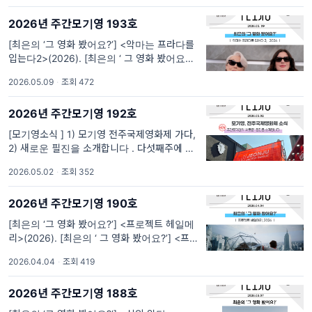
동조자이자
2026년 주간모기영 193호
[최은의 ‘그 영화 봤어요?’] <악마는 프라다를
입는다2>(2026). [최은의 ‘ 그 영화 봤어요?’]
<악마는 프라다를 입는다2>(2026): 변했지만
2026.05.09
·
조회 472
변함없는 것들 너머 악마가 프라다를 입고 나타
난다 한들 저는 필시 명품을 알아보지 못해서
2026년 주간모기영 192호
차려입
[모기영소식 ] 1) 모기영 전주국제영화제 가다,
2) 새로운 필진을 소개합니다 . 다섯째주에 만
나는 모기영 소식! 안녕하세요, 매달 다섯째 주
2026.05.02
·
조회 352
에 인사드리는 주간 모기영 에디터 기영이 입니
다. 오늘은 다양한 모기영 소식 전해드리도록
2026년 주간모기영 190호
할게요! 1. 모기영, 전주국제
[최은의 ‘그 영화 봤어요?’] <프로젝트 헤일메
리>(2026). [최은의 ‘ 그 영화 봤어요?’] <프로
젝트 헤일메리>(2026): 용기란 무엇인가 *주
2026.04.04
·
조회 419
의: 영화의 결말이 언급되어 있습니다. 자주 가
는 동네 카페에서 앤디 위어의 소설 『프로젝트
2026년 주간모기영 188호