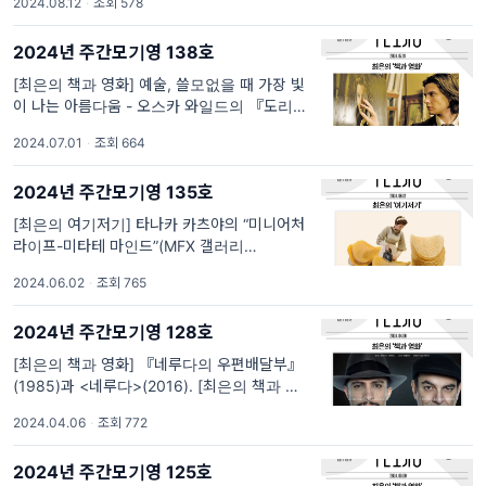
2024.08.12
·
조회 578
화] 프랜시스 보르젤로의 『자화상 그리는 여
자들』(아트북스, 2017)과 <헬렌: 내 영혼의
2024년 주간모기영 138호
자화상>(2020) 자서전을 염두에 두고 ...
[최은의 책과 영화] 예술, 쓸모없을 때 가장 빛
이 나는 아름다움 - 오스카 와일드의 『도리언
그레이의 초상』(1890)과 <도리안 그레이>
2024.07.01
·
조회 664
(2009). [최은의 책과 영화] 예술, 쓸모없을 때
가장 빛이 나는 아름다움 오스카 와일드의 『도
2024년 주간모기영 135호
리언 그레이의 초상』(1890)과 <도리안...
[최은의 여기저기] 타나카 카츠야의 “미니어처
라이프-미타테 마인드”(MFX 갤러리
2024.3.2.-2024.6.10.). [최은의 여기저기]
2024.06.02
·
조회 765
타나카 카츠야의 “미니어처 라이프-미타테 마
인드”(MFX 갤러리 2024.3.2.-2024.6.10.)
2024년 주간모기영 128호
예쁜 것들을 보자, 싶을 땐 인기...
[최은의 책과 영화] 『네루다의 우편배달부』
(1985)과 <네루다>(2016). [최은의 책과 영
화] 『네루다의 우편배달부』(1985)과 <네루
2024.04.06
·
조회 772
다>(2016) "시인 동무, 당신이 저를 이 소동에
빠뜨렸으니 책임지고 저를 구해 주세요. 당신이
2024년 주간모기영 125호
제게 시집을 선물