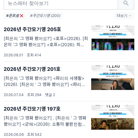
#은프로
#주간모기영 (200)
더보기
#모두를위한기독교영화제 (193)
2026년 주간모기영 205호
#기독교영화제 (154)
#영화모임 (145)
#영화 (133)
#모기수다 (106)
#영화평론 (44)
[최은의 ‘그 영화 봤어요?’] <호프>(2026). [최
은의 ‘그 영화 봤어요?’] <호프>(2026): 희망
#2023년 (38)
#모기영 (35)
#최은 (34)
은 누구에게 있을까 지난 7월 15일 개봉하자마
#원중캉 (27)
#뉴스레터 (26)
2026.08.01
·
조회 414
자 각종 SNS와 온라인 페이지들을 뒤덮었던
#모기영소식 (26)
#2022년 (25)
나홍진 감독의 신작, <호프>에
#Movie (24)
2026년 주간모기영 201호
[최은의 ‘그 영화 봤어요?’] <파리의 사생활>
(2026). [최은의 ‘ 그 영화 봤어요?’] <파리의
사생활>(2026): 최면을 동원해서라도 당신을
2026.07.04
·
조회 294
·
댓글 2
이해할 수 있다면 그녀가 울었다
2026년 주간모기영 197호
[최은의 ‘그 영화 봤어요?’] . [최은의 ‘ 그 영화
봤어요?’] <군체>(2026): 소통의 불완전함?
아니, ‘완전한 소통이라는 환상’에 대하여 6.3
2026.06.06
·
조회 542
전국동시지방선거가 막 끝이 났습니다. 내란의