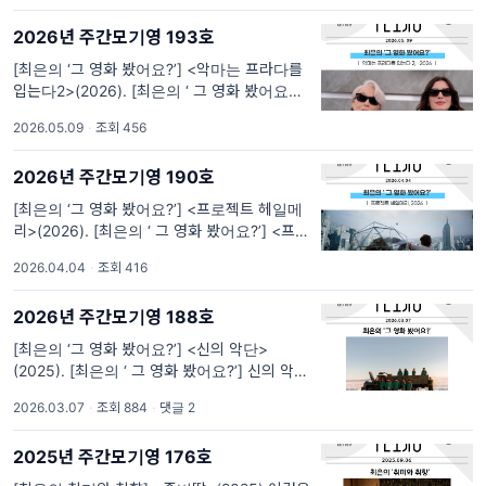
동조자이자
2026년 주간모기영 193호
[최은의 ‘그 영화 봤어요?’] <악마는 프라다를
입는다2>(2026). [최은의 ‘ 그 영화 봤어요?’]
<악마는 프라다를 입는다2>(2026): 변했지만
2026.05.09
·
조회 456
변함없는 것들 너머 악마가 프라다를 입고 나타
난다 한들 저는 필시 명품을 알아보지 못해서
2026년 주간모기영 190호
차려입
[최은의 ‘그 영화 봤어요?’] <프로젝트 헤일메
리>(2026). [최은의 ‘ 그 영화 봤어요?’] <프로
젝트 헤일메리>(2026): 용기란 무엇인가 *주
2026.04.04
·
조회 416
의: 영화의 결말이 언급되어 있습니다. 자주 가
는 동네 카페에서 앤디 위어의 소설 『프로젝트
2026년 주간모기영 188호
[최은의 ‘그 영화 봤어요?’] <신의 악단>
(2025). [최은의 ‘ 그 영화 봤어요?’] 신의 악단
(2025): 광야를 지나서, 그들이 도달한 곳은 어
2026.03.07
·
조회 884
·
댓글 2
디인가 <신의 악단>의 선전을 보며 생각이 많
아집니다. 개봉 3개월 차에 들어선 3월
2025년 주간모기영 176호