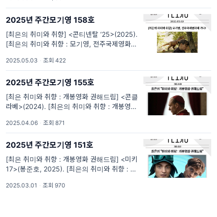
<페니키안 스킴>(2025) “도살장처럼 변해버
린 세상에도 희망은 존재한다.” 웨스 앤더슨의
2025년 주간모기영 158호
영화 <그랜드 부다페스트 호
[최은의 취미와 취향] <콘티넨탈 ‘25>(2025).
[최은의 취미와 취향 : 모기영, 전주국제영화제
가다!] 전주국제영화제 개막작 <콘티넨탈 ‘25>
2025.05.03
·
조회 422
(2025): “불법이 아니면, 괜찮은가” 루마니아
북부 트란실바니아에 사는 헝가리
2025년 주간모기영 155호
[최은 취미와 취향 : 개봉영화 권해드림] <콘클
라베>(2024). [최은의 취미와 취향 : 개봉영화
권해드림] <콘클라베>(2024): 확신의 봉인을
2025.04.06
·
조회 871
해제해야 할 이유 2024년 12월 3일 내란의 밤
이후 4개월여의 시간이 흘렀습니다. 이르면
2025년 주간모기영 151호
[최은 취미와 취향 : 개봉영화 권해드림] <미키
17>(봉준호, 2025). [최은의 취미와 취향 : 개
봉영화 권해드림] <미키17>(봉준호, 2025):
2025.03.01
·
조회 970
공존을 가능하게 하는 ‘이름’ 봉준호 감독의 8
번째 장편이자 할리우드에서 제작한 세 번째 작
품인 <미