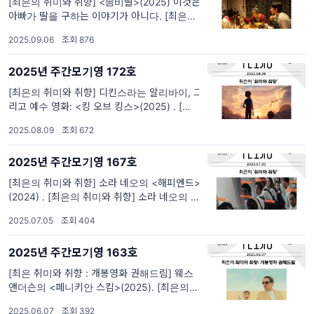
[최은의 취미와 취향] <좀비딸>(2025) 이것은
아빠가 딸을 구하는 이야기가 아니다. [최은의
취미와 취향] <좀비딸>(2025) 이것은 아빠가
2025.09.06
·
조회 876
딸을 구하는 이야기가 아니다 오래 전 <조폭 마
누라>(2001)가 조폭의 마누라가 아니었던 것
2025년 주간모기영 172호
처럼, <좀비딸>도 좀비의
[최은의 취미와 취향] 디킨스라는 알리바이, 그
리고 예수 영화: <킹 오브 킹스>(2025) . [최은
의 취미와 취향] 디킨스라는 알리바이, 그리고
2025.08.09
·
조회 672
예수 영화: <킹 오브 킹스>(2025) “어차피 죽
을 사람은 죽어야지. 넘치는 인구도 줄이고…”
2025년 주간모기영 167호
[최은의 취미와 취향] 소라 네오의 <해피엔드>
(2024) . [최은의 취미와 취향] 소라 네오의 <
해피엔드>(2024) 어쩌다보니 고등학교 졸업
2025.07.05
·
조회 404
반 학생들의 이야기를 연달아 보게 되었습니다.
지난 주 모기영 시사회로 미리 만난 이란희 감
2025년 주간모기영 163호
독의
[최은 취미와 취향 : 개봉영화 권해드림] 웨스
앤더슨의 <페니키안 스킴>(2025). [최은의 취
미와 취향 : 개봉영화 권해드림] 웨스 앤더슨의
2025.06.07
·
조회 392