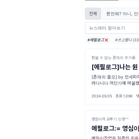
전체
완전해? 아니, 안
#에필로그
#쓰고뱉다 (33
#푸실 (7)
#
참을 수 없는 존재의 무거움
[에필로그]나는 원 
[존재의 쓸모] by 인사피
러다니다 어딘가에 머물렀
는 존재는 알았다. 완벽한
2024.09.05
·
조회 1.09K
·
댓
영심이의 오뚜기 인생^^
에필로그:= 영심이
메일리작업은 일종의 치유의