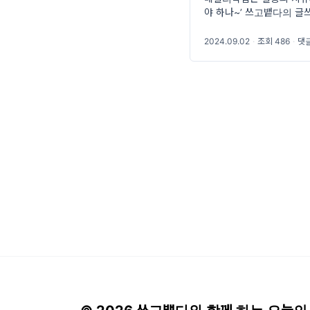
야 하나~’ 쓰고뱉다의 글
하게 된 나의 고민이었다.
편은 나의
2024.09.02
·
조회 486
·
댓글