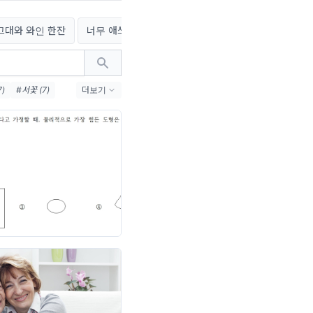
그대와 와인 한잔
너무 애쓰지 않는__나의 초록일기
영심이의 오뚜기
)
#서꽃 (7)
더보기