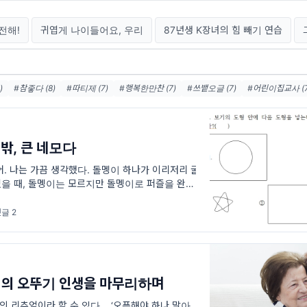
전해!
귀엽게 나이들어요, 우리
87년생 K장녀의 힘 빼기 연습
)
#참좋다 (8)
#따티제 (7)
#행복한만찬 (7)
#쓰뱉오글 (7)
#어린이집교사 (7
도시락 (6)
#글쓰기 (5)
#어린이집 (5)
#존재 (4)
#사랑 (3)
밖, 큰 네모다
어. 나는 가끔 생각했다. 돌멩이 하나가 이리저리 굴
을 때, 돌멩이는 모르지만 돌멩이로 퍼즐을 완성하
 마지막 퍼즐 조각이었음을. 나의 실
글 2
의 오뚜기 인생을 마무리하며
 리츄얼이라 할 수 있다. . ‘오픈해야 하나 말아