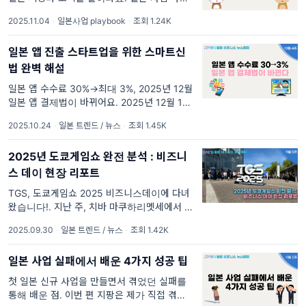
는 분들. 또는 새로운 사업을 만드는 분들이라
2025.11.04
·
일본사업 playbook
·
조회 1.24K
면 이런 말에 공감 하실거에요.
일본 앱 진출 스타트업을 위한 스마트신
법 완벽 해설
일본 앱 수수료 30%→최대 3%, 2025년 12월
일본 앱 결제법이 바뀌어요. 2025년 12월 18
일, 일본에서는 구글플레이 및 앱스토어에서 서
2025.10.24
·
일본 트렌드 / 뉴스
·
조회 1.45K
비스하는 앱서비스 결제를 앱 외부에서 가능해
지는 "스마트 신법" 이라는 법이 적용 될 예정
2025년 도쿄게임쇼 완전 분석 : 비즈니
이에요. 특히 앱 결제
스 데이 현장 리포트
TGS, 도쿄게임쇼 2025 비즈니스데이에 다녀
왔습니다!. 지난 주, 치바 마쿠하리멧세에서 열
린 도쿄게임쇼 2025에 다녀왔습니다! 도쿄게
2025.09.30
·
일본 트렌드 / 뉴스
·
조회 1.42K
임쇼는 '놀아도 놀아도 끝이 없는, 무한대 놀이
터' 라는 컨셉으로 열리는 세계적인 규모의 게
일본 사업 실패에서 배운 4가지 성공 팁
임쇼인데요
첫 일본 신규 사업을 만들면서 겪었던 실패를
통해 배운 점. 이번 편 지팡은 제가 직접 겪었던