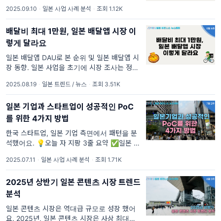
일본 사업 실패에서 배운 4가지 성공 팁을 공유
2025.09.10
·
일본 사업 사례 분석
·
조회 1.12K
하려고 해요. 사실 오늘 콘텐츠는 쓰기까지 많
은 고민이 있었어요.
배달비 최대 1만원, 일본 배달앱 시장 이
렇게 달라요
일본 배달앱 DAU로 본 순위 및 일본 배달앱 시
장 동향. 일본 사업을 초기에 시장 조사는 정말
중요해요. 지팡은 다양한 일본 시장 분야를 함
2025.08.19
·
일본 트렌드 / 뉴스
·
조회 3.51K
께 알아보고 싶었어요. 이번 편 지팡은 배달앱
사용량 순위, 그리고 배달앱 동향을 통해서 일
일본 기업과 스타트업이 성공적인 PoC
본 배
를 위한 4가지 방법
한국 스타트업, 일본 기업 측면에서 패턴을 분
석했어요. 💡오늘 자 지팡 3줄 요약 ✅일본 기
업과 PoC가 아쉽게 끝났던 이유 ✅PoC 할 때
2025.07.11
·
일본 사업 사례 분석
·
조회 1.71K
일본 기업에서 일어나는 일
2025년 상반기 일본 콘텐츠 시장 트렌드
분석
일본 콘텐츠 시장은 역대급 규모로 성장 했어
요. 2025년, 일본 콘텐츠 시장은 사상 최대로