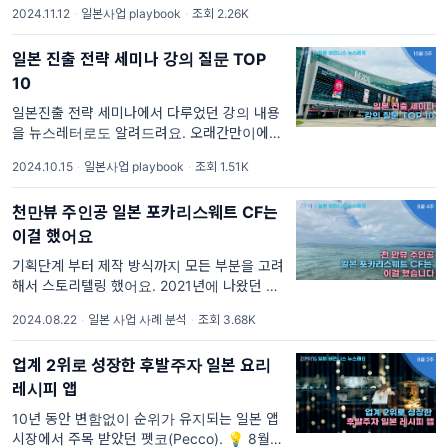
2024.11.12
·
일본사업 playbook
·
조회 2.26K
패드에서 일본 진출 프로그램을 담당했어요. 제
로원 부스터는 일본 사업회사 1,000개, 스타트
일본 진출 전략 세미나 강의 질문 TOP
업 7,000개, VC 100개사 이상 커넥션...
10
일본진출 전략 세미나에서 다루었던 강의 내용
을 뉴스레터로도 알려드려요. 오래간만이에요!
한 달 반만에 인사드리는 일본 비즈니스 뉴스레
2024.10.15
·
일본사업 playbook
·
조회 1.51K
터 지팡이에요. 그동안 강의, 일본 사업 개발 프
로젝트 같은 외부 활동에 집중하느라 아쉽게도
천만뷰 주인공 일본 포카리스웨트 CF는
뉴스레터를 잠시 쉬어가는
이걸 했어요
기획단계 부터 제작 방식까지 모든 부분을 고려
해서 스토리텔링 했어요. 2021년에 나왔던 일
본 포카리 스웨트 CF <하지만 네가 보였어> 편
2024.08.22
·
일본 사업 사례 분석
·
조회 3.68K
을 기억하시나요? [보러 가기]
업계 2위로 성장한 후발주자 일본 요리
레시피 앱
10년 동안 변함없이 순위가 유지되는 일본 앱
시장에서 주목 받았던 펫코(Pecco). 💡 8월 2