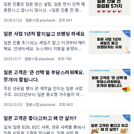
일본 진출은 일본 법인 설립, 일본 현지 인력 채
용한다고 끝나지 않아요. <일본 진출 전 점검할
5가지> 편 뉴스레터 지팡은 생성형 AI를 사용
2026.01.22
·
일본사업 playbook
·
조회 941
하지 않고 만들었습니다. 많은 분이 “저희 이번
해에는 일본 진출해 보려고요” 라고 이야기 해
일본 사업 1년차 팔지말고 브랜딩 하세요
주십니다.
일본 진출 초기에는 세일즈 말고 이것부터 해야
해요. 안녕하세요. 뉴스레터 지팡을 운영하는
진입니다. 2025년 12월 마지막 뉴스레터는 일
2025.12.17
·
일본사업 playbook
·
조회 790
본 사업 1년차는 매출 만들기가 아닌, 브랜딩
자산 만들기를 만들어야 한다는 이야기를 합니
일본 고객은 ‘큰 선택’을 부담스러워해요.
다.
쪼개야 팔립니다.
작은 성공을 쌓아 큰 계약을 만드는 일본 사업
구조. 2022년부터 일본 중소형 가수들의 마케
팅방식에서 흥미로운 흐름을 발견했어요. [항목
2025.12.03
·
일본사업 playbook
·
조회 902
1] 디지털 싱글로 1곡을 낸다 /// [항목2] 1개
곡으로 활동을 한다. (온,오프라인 포함
일본 고객은 좋다고하고 왜 안 살까?
실제 일본 B2B, B2C 사례, 성공 사례를 통해서
일본 시장과 고객을 알아봐요. 일본 사업 하시