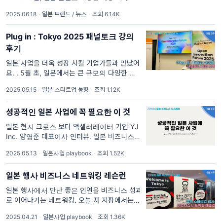
시장 규모로 성장 했다고 합니다. 이번 편 지팡
2025.06.18
·
일본 트렌드 / 뉴스
·
조회 6.14K
에서는 U-KNOCK 2025 오리엔테이션 현장에
서 강의 한 내용을 토대로 만들었는데요.
Plug in : Tokyo 2025 패널토크 강의
후기
일본 사업을 더욱 성장 시킬 기업가들과 만났어
요. . 5월 초, 일본에서는 큰 규모의 다양한 스
타트업 행사가 열렸어요. 저는 그 중에서도 특
2025.05.15
·
일본 스타트업 동향
·
조회 1.12K
히 의미 있었던 두 행사, Plug in : Tokyo
2025와 START UP JAPAN
성공적인 일본 사업에 꼭 필요한 이 것
일본 현지 크로스 보더 액셀러레이터 기업 YJ
Inc. 양영준 대표이사 인터뷰. 일본 비즈니스를
하려면 현지에 가야 해요. 직접 현지에 뛰어들
2025.05.13
·
일본사업 playbook
·
조회 1.52K
어야만 비즈니스 기회를 발견할 수 있습니다.
이번 편 지팡은 일본 현지의 크로스 보더 액셀
일본 행사 비즈니스 네트워킹 레슨런
러레이터 기업 YJ Inc.(
일본 행사에서 만난 좋은 인연을 비즈니스 성과
로 이어나가는 네트워킹. 오늘 자 지팡에서는
아무것도 없던 상태에서 일본 기업과 계약까지
2025.04.21
·
일본사업 playbook
·
조회 1.36K
이어나갈 수 있었던 네트워킹 방법을 공유하려