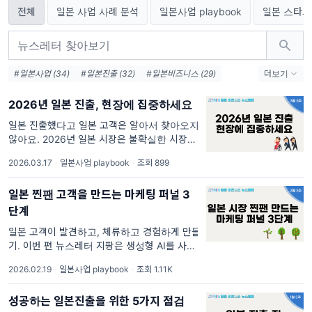
전체
일본 사업 사례 분석
일본사업 playbook
일본 스타트
#일본사업 (34)
#일본진출 (32)
#일본비즈니스 (29)
더보기
#일본스타트업 (17)
#일본사업개발 (6)
#해외진출 (5)
2026년 일본 진출, 현장에 집중하세요
#해외사업 (4)
#일본네트워킹 (4)
#일본콘텐츠 (4)
#스타트업일본사업 (4)
#스타트업일본진출 (4)
#일본b2c (3)
일본 진출했다고 일본 고객은 알아서 찾아오지
않아요. 2026년 일본 시장은 불확실한 시장 상
#일본초기사업 (3)
황에서 끈질기게 생존하고, 시장에서 성과를 내
2026.03.17
·
일본사업 playbook
·
조회 899
는 기업을 원해요. 가치나 기술로만 증명하던
시대는 끝났습니다. *자세한 이야기는 1월에 발
일본 찐팬 고객을 만드는 마케팅 퍼널 3
행한
단계
일본 고객이 발견하고, 체류하고 경험하게 만들
기. 이번 편 뉴스레터 지팡은 생성형 AI를 사용
하지 않고 만들었습니다. 2025년 일본에 신규
2026.02.19
·
일본사업 playbook
·
조회 1.11K
법인을 세운 한국 기업 수가 318건으로 최고치
를 기록했어요. (2025년 1월~9월 기
성공하는 일본진출을 위한 5가지 점검