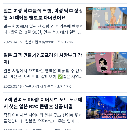
고 해요. 이번 편 지팡 미리 읽어보기
일본 여성 덕후들의 혁명, 여성 덕후 생성
형 AI 해커톤 멘토로 다녀왔어요
일본 현지에서 열린 생성형 AI 해커톤에 멘토로
다녀왔어요. 3월 30일, 일본 현지에서 열린 여
성 덕후 생성형 AI 해커톤에 다녀왔습니다! 이
2025.04.15
·
일본사업 playbook
·
조회 1.26K
번 주 지팡 4줄 요약
일본 고객 만들기? 오프라인 시장부터 잡
자!
일본 사업에서 오프라인 영역은 빼놓을 수 없어
요. 이번 편 지팡 미리 살펴보기 ✅일본 사업할
때 오프라인을 챙겨야 하는 이유 : 마케팅(시장
2025.03.18
·
일본 사업 사례 분석
·
조회 1.7K
내 인지도), 고객의 충성도, 사업 고도화 ✅IT
업계(AI, SaaS 등) / 콘텐츠
고객 만족도 95점! 이머시브 포트 도쿄에
서 찾은 일본 B2C 콘텐츠 성공 비결
직접 이머시브 시어터와 일본 굿즈 산업에 뛰어
들었습니다. 일본은 오프라인이 주는 힘이 큰
시장이죠.공연 및 엔터테인먼트 분야에서는 콘