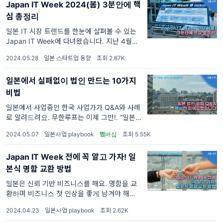
Japan IT Week 2024(봄) 3분안에 핵
심 총정리
일본 IT 시장 트렌드를 한눈에 살펴볼 수 있는
Japan IT Week에 다녀왔습니다. 지난 4월
24일부터 26일까지 진행된 Japan IT Week
2024.05.28
·
일본 스타트업 동향
·
조회 2.87K
2024에 지팡이 다녀왔습니다! Japan IT
Week 2024 가 궁금했지만 아쉽게 참가하지
일본에서 실패없이 법인 만드는 10가지
못했던 분들을 위해
비법
일본에서 사업중인 한국 사업가가 Q&A와 사례
로 알려드려요. 무한루프는 이제 그만!. “일본에
서 어떻게 법인 만드는지 알려주세요"
2024.05.07
·
일본사업 playbook
·
멤버십
·
조회 5.55K
Japan IT Week 전에 꼭 알고 가자! 일
본식 명함 교환 방법
일본은 신뢰 기반 비즈니스를 해요. 명함을 교
환하며 비즈니스 첫 인상을 좋게 남겨야 해요..
이번 주 수요일부터 Japan IT Week
2024.04.23
·
일본사업 playbook
·
조회 2.62K
2024(봄)가 열려요. 올해도 일본에선 스타트