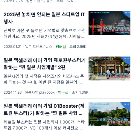
2025.02.25
·
일본 트렌드 / 뉴스
·
조회 1.37K
서트가 엔터테인먼트 사업의 80%를 차지할 정
도로 강세를 띠고 있어요. 그중에서도 2024년
2025년 놓치면 안되는 일본 스타트업 IT
3월에 오픈
행사
진짜로 가본 곳 들로만 기업별로 맞춤으로 추천
해봤어요. 2025년 새해가 밝았어요. 지팡을 응
원해 주신 모든 분 덕분에 2024년에 다양한 경
2025.01.21
·
일본 트렌드 / 뉴스
·
멤버십
·
조회 2.96K
험을 했고 2025년도 만나 뵐 수 있었습니다.
일본 엑셀러레이터 기업 제로원부스터가
말하는 “찐 일본 사업개발” 2편
일본사업의 첫 시작은 시장조사와 비즈니스 문
화 익히는 것 부터!. 이번 편 지팡은 일본의 엑
셀러레이터 기업 제로원부스터를 만나서 인터
2024.11.26
·
일본사업 playbook
·
멤버십
·
조회 1.39K
뷰를 나누었습니다. 실제로 한국 콘텐츠 진흥원
에서 진행하는 론치패드라는 글로벌 엑셀러레
일본 엑셀러레이터 기업 01Booster(제
이팅 프로그램 중 일본 진출
로원 부스터)가 말하는 "찐 일본 사업 개
발" 1편
제로원 부스터는 일본 사업회사 1,000개, 스타
트업 7,000개, VC 100개사 이상 커넥션으로
오픈이노베이션 프로그램, 스타트업창출, 론치