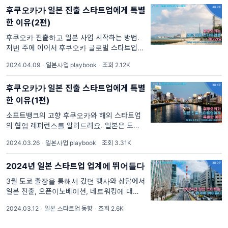
업, IT 행사들이 다양하게 열릴 예정이에요. 그
후쿠오카가 일본 진출 스타트업에게 특별
중에서도 국내 기업 분들도 많이 참가하실
한 이유(2편)
후쿠오카 진출하고 일본 사업 시작하는 방법.
저번 주에 이어서 후쿠오카 글로벌 스타트업 센
터의 시마다 님 인터뷰 2편을 전달 드려요. 후
2024.04.09
·
일본사업 playbook
·
조회 2.12K
쿠오카시는 2012년 2편에서는 1편에서 다루지
못했던 좀 더 자세한 스타트업 비자 이야
후쿠오카가 일본 진출 스타트업에게 특별
한 이유(1편)
소프트뱅크의 고향 후쿠오카와 해외 스타트업
의 협업 레퍼런스를 알려드려요. 일본은 도쿄가
아닌 다른 주요 도시에서도 스타트업을 지원 하
2024.03.26
·
일본사업 playbook
·
조회 3.31K
고 있어요. 지팡은 그중에서도 소프트뱅크의 고
향 후쿠오카에 있는 글로벌 스타트업 센터를 만
2024년 일본 스타트업 업계에 뛰어들다
났어요.후쿠오카는 2012년 타
3월 도쿄 출장을 통해서 갔던 행사와 상담에서
일본 진출, 오픈이노베이션, 네트워킹에 대해
배웠어요 . 2024년 일본 스타트업 업계는 전에
2024.03.12
·
일본 스타트업 동향
·
조회 2.6K
없을 정도로 큰 활기를 띠고 있었어요!저는 1주
일 동안 도쿄 출장을 다녀왔습니다. 그동안 가