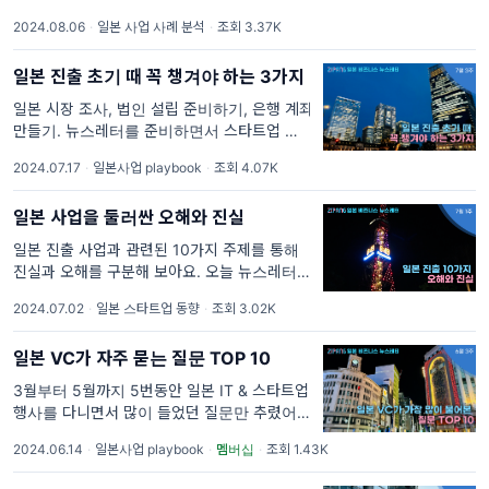
주 차 지팡 3줄 요약 ✅ 앱 서비스, 상품 리뷰
2024.08.06
·
일본 사업 사례 분석
·
조회 3.37K
플랫폼 my best에서 2위를 차지한 펫코
(Pecco) ✅ 2018년에 개발되어 집에 있는 재
일본 진출 초기 때 꼭 챙겨야 하는 3가지
료 데이터를 입력하면 오
일본 시장 조사, 법인 설립 준비하기, 은행 계좌
만들기. 뉴스레터를 준비하면서 스타트업 씬에
서 일본 시장 진출 니즈가 많이 커진 것을 느껴
2024.07.17
·
일본사업 playbook
·
조회 4.07K
요. 하지만 특히 초기에는 뭘 해야 하는지, 어렵
다는 이야기를 자주 들어요. 그래서 이번 편 지
일본 사업을 둘러싼 오해와 진실
팡에
일본 진출 사업과 관련된 10가지 주제를 통해
진실과 오해를 구분해 보아요. 오늘 뉴스레터는
조금은 편안하게 일본 사업을 아무것도 없는 상
2024.07.02
·
일본 스타트업 동향
·
조회 3.02K
태에서 만들며 들었던 이야기를 떠올리며 실제
경험에 비추어서 YES OR NO 코너를 다루어
일본 VC가 자주 묻는 질문 TOP 10
보려고 해요. 일본 비즈니
3월부터 5월까지 5번동안 일본 IT & 스타트업
행사를 다니면서 많이 들었던 질문만 추렸어요.
어느덧 초여름이 왔습니다. 지팡 구독자 여러분
2024.06.14
·
일본사업 playbook
·
멤버십
·
조회 1.43K
들 건강히 지내고 계시죠?