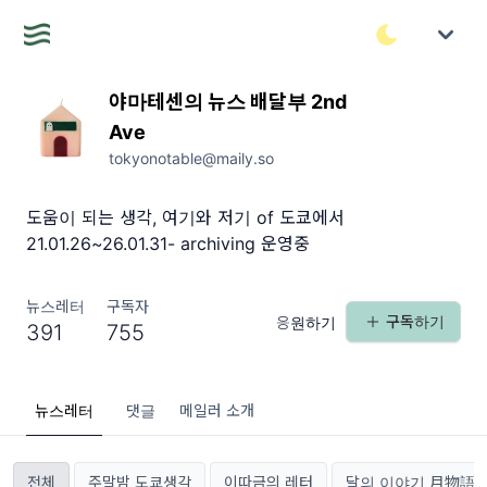
야마테센의 뉴스 배달부 2nd
Ave
tokyonotable@maily.so
도움이 되는 생각, 여기와 저기 of 도쿄에서
21.01.26~26.01.31- archiving 운영중
뉴스레터
구독자
구독하기
응원하기
391
755
뉴스레터
댓글
메일러 소개
전체
주말밤 도쿄생각
이따금의 레터
달의 이야기 月物語