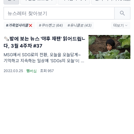
#가죽업사이클
#쿠마켄고 (64)
#유니클로 (43)
더보기
#코로나 (41)
#무인양품 (37)
🗞️밤에 보는 뉴스 '야후 재팬' 읽어드립니
#책방 (36)
#도쿄 (33)
#시부야 (32)
다, 3월 4주차 #37
#스타벅스 (28)
#츠타야 (23)
#안도타다오 (22)
#센토 (22)
MSG에서 SDG로의 전환, 오늘을 오늘답게~
기억하고 지속하는 일상에 'SDGs의 오늘'이 태
#백화점 (21)
#무라카미하루키 (21)
어나요 . 🏇 '아트'의 열기, 어디까지일까요. 근
#사카모토류이치 (21)
#패밀리마트 (21)
2022.03.25
·
멤버십
·
조회 957
래 뉴스에서 종종 접하는 좀 놀라운 소식은, 아
트 작품을 위해 새벽부터 갤러리 앞에 줄을 서
는 '아트 오픈런'인데요. 얼마 전 국내에서 열린