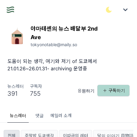
야마테센의 뉴스 배달부 2nd
Ave
tokyonotable@maily.so
도움이 되는 생각, 여기와 저기 of 도쿄에서
21.01.26~26.01.31- archiving 운영중
뉴스레터
구독자
구독하기
응원하기
391
755
뉴스레터
댓글
메일러 소개
전체
주말밤 도쿄생각
이따금의 레터
달의 이야기 月物語