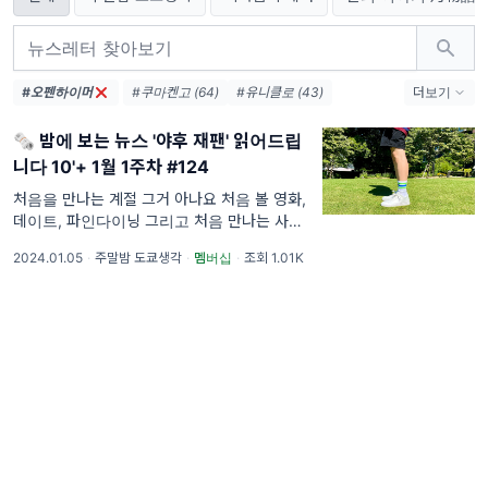
#오펜하이머
#쿠마켄고 (64)
#유니클로 (43)
더보기
#코로나 (41)
#무인양품 (37)
#책방 (36)
🗞 밤에 보는 뉴스 '야후 재팬' 읽어드립
#도쿄 (33)
#시부야 (32)
#스타벅스 (28)
니다 10'+ 1월 1주차 #124
#츠타야 (23)
#안도타다오 (22)
#센토 (22)
#백화점 (21)
처음을 만나는 계절 그거 아나요 처음 볼 영화,
데이트, 파인다이닝 그리고 처음 만나는 사람
#무라카미하루키 (21)
#사카모토류이치 (21)
내 인생의 '처음'이 다시 한 번 리셋, 갱신되었
#패밀리마트 (21)
2024.01.05
·
주말밤 도쿄생각
·
멤버십
·
조회 1.01K
어요.. 새해 벽두부터 이게 웬일일까요. 무려 12
년의 세월이 지나 이번엔 서쪽인가요. 이런 건
좌우 밸런스 굳이 필요하지 않은 거 당연하잖...