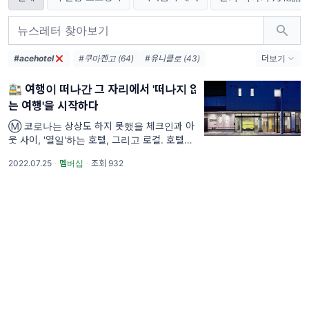
#acehotel
#쿠마켄고 (64)
#유니클로 (43)
더보기
#코로나 (41)
#무인양품 (37)
#책방 (36)
🚉 여행이 떠나간 그 자리에서 '떠나지 않
#도쿄 (33)
#시부야 (32)
#스타벅스 (28)
는 여행'을 시작하다
#츠타야 (23)
#안도타다오 (22)
#센토 (22)
#백화점 (21)
Ⓜ️ 코로나는 상상도 하지 못했을 체크인과 아
웃 사이, '열일'하는 호텔, 그리고 로컬. 호텔에
#무라카미하루키 (21)
#사카모토류이치 (21)
는 가장 새로운 것들이 모이는 '호의적인 개방
#패밀리마트 (21)
2022.07.25
·
멤버십
·
조회 932
감'이 있어요. 포틀랜드에 '에이스 호텔'이 주목
을 받았던 건, 당시 가장 오늘의 도시의 라이프
가 그곳에서 출발하고 있었기 때문이