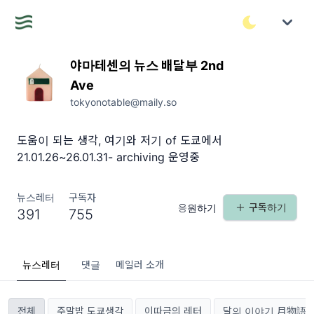
야마테센의 뉴스 배달부 2nd
Ave
tokyonotable@maily.so
도움이 되는 생각, 여기와 저기 of 도쿄에서
21.01.26~26.01.31- archiving 운영중
뉴스레터
구독자
구독하기
응원하기
391
755
뉴스레터
댓글
메일러 소개
전체
주말밤 도쿄생각
이따금의 레터
달의 이야기 月物語