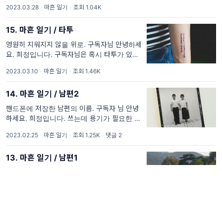
서 알람이 울려 들어가 보면 두 번 중에 한 번은
2023.03.28
·
마흔 일기
·
조회 1.04K
구독자 분들의 계좌에 잔액이 없어 결제가 실패
되었
15. 마흔 일기 / 타투
영원히 지워지지 않을 위로. 구독자님 안녕하세
요. 희정입니다. 구독자님은 혹시 타투가 있으
신가요? 저는 5개의 타투가 있는데(더 하고 싶
2023.03.10
·
마흔 일기
·
조회 1.46K
어요) 그런 거 안 좋아할 것 같다거나 의외라는
이야기를 자주
14. 마흔 일기 / 남편2
핸드폰에 저장한 남편의 이름. 구독자 님 안녕
하세요. 희정입니다. 쓰는데 용기가 필요한 글
일수록 읽어주시는 분들께 더 깊이 다가가는 것
2023.02.25
·
마흔 일기
·
조회 1.25K
·
댓글 2
같아요. 지난 편지에 다양한 반응을 보여주셔서
놀랍고 감사했습니다.
13. 마흔 일기 / 남편1
대체 뭐가 문제인 걸까, 남편이라는 인간은. 구
독자 님 안녕하세요. 희정입니다. 드디어 이 주
제로 글을 써야 할 차례가 왔어요. 그러니까 이
2023.02.16
·
마흔 일기
·
조회 1.28K
·
댓글 6
주제는 뭔가 악에 받쳐서 토해내는 식으로 쓰지
않으면 안 되거든요. 충분히 사
12. 마흔 일기 / 연예인