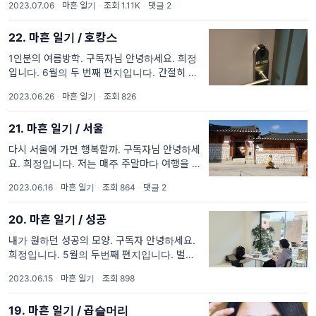
2023.07.06
·
마흔 일기
·
조회 1.11K
·
댓글 2
살면서 진짜 친구는 함 들어줄 만큼만 있으면
되는 것 같다고.
22. 마흔 일기 / 호캉스
1인분의 여름방학. 구독자님 안녕하세요. 희정
입니다. 6월의 두 번째 편지입니다. 간절히 바
라던 것을 이제는 원하지 않는다는 걸 알게 된
2023.06.26
·
마흔 일기
·
조회 826
여름방학이었습니다. 앞으로 삶에 새로운 캡터
에는 또 무엇
21. 마흔 일기 / 서울
다시 서울에 가면 행복할까. 구독자님 안녕하세
요. 희정입니다. 저는 매주 주말마다 여행을 다
녀왔어요. 저번 주는 부산, 그 전은 양평, 그 전
2023.06.16
·
마흔 일기
·
조회 864
·
댓글 2
은 영덕이었지요. 새삼 내가 얼마나 여행을 좋
아하는지 깨달았답
20. 마흔 일기 / 성공
내가 원하던 성공의 모양. 구독자 안녕하세요.
희정입니다. 5월의 두번째 편지입니다. 벌써 여
름날씨인데 정작 7월은 한 달 내내 비가 온다니
2023.06.15
·
마흔 일기
·
조회 898
6월을 열심히 즐겨야 겠다고 벼르고 있어요. 그
래서 6월에
19. 마흔 일기 / 곱슬머리