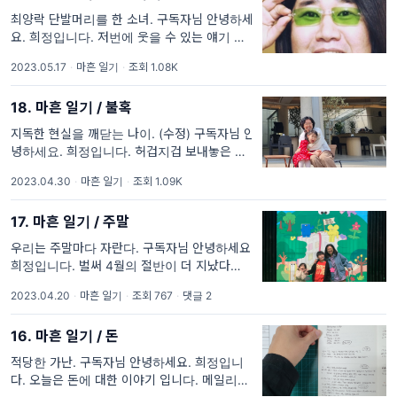
최양락 단발머리를 한 소녀. 구독자님 안녕하세
요. 희정입니다. 저번에 웃을 수 있는 얘기 할
거라고 얘기하지 말걸. 아니 마흔의 일상은 왜
2023.05.17
·
마흔 일기
·
조회 1.08K
서글픈 일만 있냐고요. 적당히 행복하게 살고
있는데 자꾸 글을
18. 마흔 일기 / 불혹
지독한 현실을 깨닫는 나이. (수정) 구독자님 안
녕하세요. 희정입니다. 허겁지겁 보내놓은 뉴스
레터를 수정합니다. 세상에 5월이 된 줄 알고
2023.04.30
·
마흔 일기
·
조회 1.09K
새벽 3시까지 써서 보낸 글을 전송해 놓고 침대
에 누웠더니 아직
17. 마흔 일기 / 주말
우리는 주말마다 자란다. 구독자님 안녕하세요.
희정입니다. 벌써 4월의 절반이 더 지났다니 깜
짝 놀랐어요. 더 늦어지기 전에, 되도록 주말이
2023.04.20
·
마흔 일기
·
조회 767
·
댓글 2
되기 전에 편지를 보내고 싶어서 오래 붙잡아
두었던 글을
16. 마흔 일기 / 돈
적당한 가난. 구독자님 안녕하세요. 희정입니
다. 오늘은 돈에 대한 이야기 입니다. 메일리에