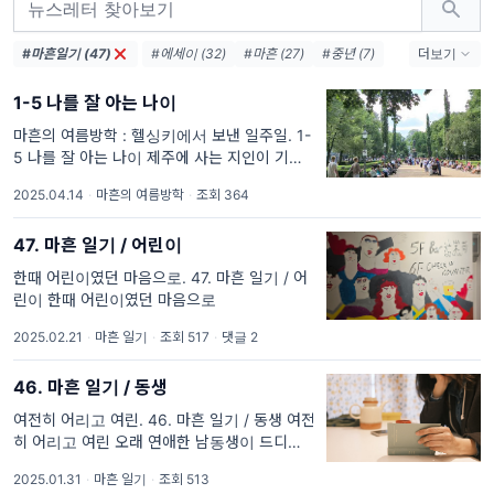
#마흔일기 (47)
#에세이 (32)
#마흔 (27)
#중년 (7)
더보기
#마흔의여름방학 (6)
#여행에세이 (6)
1-5 나를 잘 아는 나이
#아주사적인마흔 (5)
#안부인사 (5)
#글쓰기 (3)
#헬싱키 (3)
마흔의 여름방학 : 헬싱키에서 보낸 일주일. 1-
5 나를 잘 아는 나이 제주에 사는 지인이 기념
할 것도 없던 어느 날 립스틱 하나를 선물했다.
2025.04.14
·
마흔의 여름방학
·
조회 364
‘왜 할머니들이 입술만 빨갛게 하고 다니는지
알겠더라.’ 나이 드니까 입술이라도
47. 마흔 일기 / 어린이
한때 어린이였던 마음으로. 47. 마흔 일기 / 어
린이 한때 어린이였던 마음으로
2025.02.21
·
마흔 일기
·
조회 517
·
댓글 2
46. 마흔 일기 / 동생
여전히 어리고 여린. 46. 마흔 일기 / 동생 여전
히 어리고 여린 오래 연애한 남동생이 드디어
결혼을 할 작정인가 보다. 동거한지 오래라 차
2025.01.31
·
마흔 일기
·
조회 513
라리 결혼을 했으면... 하고 내심 바라고 있었는