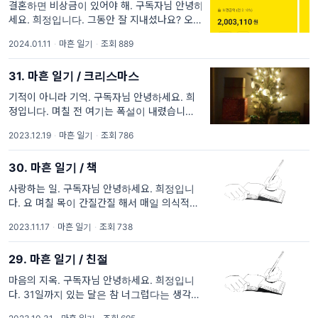
결혼하면 비상금이 있어야 해. 구독자님 안녕하
세요. 희정입니다. 그동안 잘 지내셨나요? 오늘
은 몇 주전 비상금을 만들기 위해 펼쳤던 007
2024.01.11
·
마흔 일기
·
조회 889
작전에 대한 글을 보냅니다. 이런 글을 쓸 수 있
는 건 역시 뉴스
31. 마흔 일기 / 크리스마스
기적이 아니라 기억. 구독자님 안녕하세요. 희
정입니다. 며칠 전 여기는 폭설이 내렸습니다.
이건 미친 짓이야 라고 생각했지만 아이들과 나
2023.12.19
·
마흔 일기
·
조회 786
가 놀았어요. 아이들에게 눈이 너무 많이 내려
서 안 된다고
30. 마흔 일기 / 책
사랑하는 일. 구독자님 안녕하세요. 희정입니
다. 요 며칠 목이 간질간질 해서 매일 의식적으
로 따뜻한 물을 많이 마시고 있어요. 집에서도
2023.11.17
·
마흔 일기
·
조회 738
목에 머플러를 두르고 있고요. 그랬더니 슬며시
시작되
29. 마흔 일기 / 친절
마음의 지옥. 구독자님 안녕하세요. 희정입니
다. 31일까지 있는 달은 참 너그럽다는 생각을
했어요. 어제가 10월의 마지막 날인 줄 알고 이