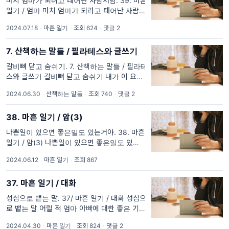
마치 엄마가 되려고 태어난 사람처럼. 39. 마흔
일기 / 엄마 마치 엄마가 되려고 태어난 사람처
럼
2024.07.18
·
마흔 일기
·
조회 624
·
댓글 2
7. 산책하는 말들 / 필라테스와 글쓰기
갈비뼈 닫고 숨쉬기. 7. 산책하는 말들 / 필라테
스와 글쓰기 갈비뼈 닫고 숨쉬기 내가 이 요상
한 개구리 양말을 신게 될 줄은 꿈에도 몰랐다.
2024.06.30
·
산책하는 말들
·
조회 740
·
댓글 2
수업 시작 전 잠시 숨을 고르는 시간, 거울 앞에
서 내 발
38. 마흔 일기 / 암(3)
나쁜일이 있으면 좋은일도 있는거야. 38. 마흔
일기 / 암(3) 나쁜일이 있으면 좋은일도 있는거
야 24. 3. 30
2024.06.12
·
마흔 일기
·
조회 867
37. 마흔 일기 / 대화
성심으로 뱉는 말. 37/ 마흔 일기 / 대화 성심으
로 뱉는 말 어릴 적 엄마 아빠에 대한 좋은 기억
중 하나는 동생과 내가 잠든 밤, 두 분이 이야기
2024.04.30
·
마흔 일기
·
조회 824
·
댓글 2
를 나누던 순간이다. 주로 말하는 사람은 아빠