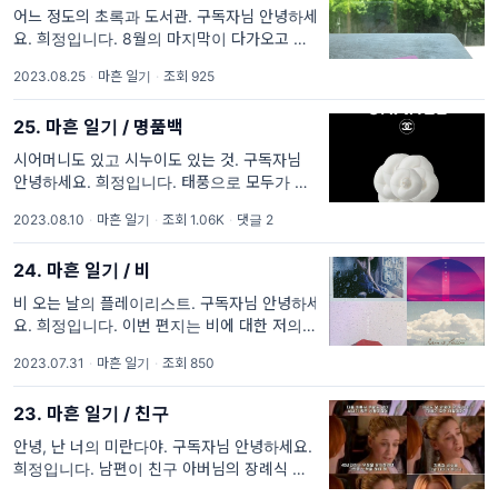
어느 정도의 초록과 도서관. 구독자님 안녕하세
요. 희정입니다. 8월의 마지막이 다가오고 있네
요. 아이들은 개학을 했고 저는 다시 일상으로
2023.08.25
·
마흔 일기
·
조회 925
돌아와 글을 씁니다. 처음에는 책에 대한 이야
기를 하다가 공간에
25. 마흔 일기 / 명품백
시어머니도 있고 시누이도 있는 것. 구독자님
안녕하세요. 희정입니다. 태풍으로 모두가 가슴
졸이고 있는 저녁입니다. 저는 세차게 비가 내
2023.08.10
·
마흔 일기
·
조회 1.06K
·
댓글 2
리는 창밖 풍경을 보며 편지를 써요. 며칠 전부
터 이 글을 쓰며 제 자신이
24. 마흔 일기 / 비
비 오는 날의 플레이리스트. 구독자님 안녕하세
요. 희정입니다. 이번 편지는 비에 대한 저의 애
정을 담은 글입니다. 저에게 작가로서 소원이
2023.07.31
·
마흔 일기
·
조회 850
있다면 '비'하면 떠오르는 작가가 되는 것인데
요. 구독자 님
23. 마흔 일기 / 친구
안녕, 난 너의 미란다야. 구독자님 안녕하세요.
희정입니다. 남편이 친구 아버님의 장례식 장에
다녀와서 친구에 대해 이야기한 적이 있어요.