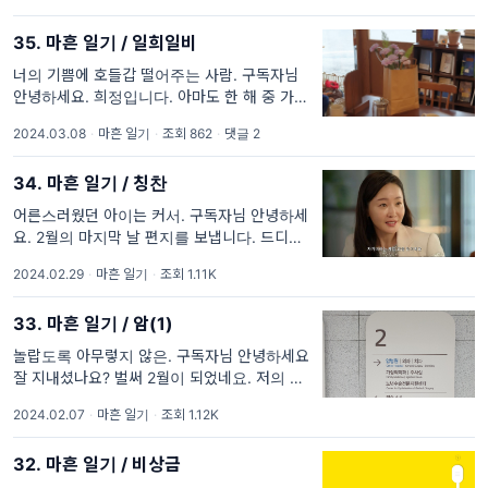
였다
35. 마흔 일기 / 일희일비
너의 기쁨에 호들갑 떨어주는 사람. 구독자님
안녕하세요. 희정입니다. 아마도 한 해 중 가장
바빴을 3월 무사하신가요? 저는 둘째 아이가
2024.03.08
·
마흔 일기
·
조회 862
·
댓글 2
초등학교에 입학했고 첫째는 고학년 대열에 합
류했어요. 어제 첫째가 풀 4
34. 마흔 일기 / 칭찬
어른스러웠던 아이는 커서. 구독자님 안녕하세
요. 2월의 마지막 날 편지를 보냅니다. 드디어
방학이 끝나가요. 여러 의미로 기다리던 3월입
2024.02.29
·
마흔 일기
·
조회 1.11K
니다. 인스타그램에 제 갑상선 암의 존재를 고
백하고 난 후 뉴스레
33. 마흔 일기 / 암(1)
놀랍도록 아무렇지 않은. 구독자님 안녕하세요.
잘 지내셨나요? 벌써 2월이 되었네요. 저의 새
해는 갑상선의 안부를 신경쓰느라 정신없이 흘
2024.02.07
·
마흔 일기
·
조회 1.12K
러간 것 같습니다. 전 평소 아픈 사람에 대한 관
심이 많은 편이
32. 마흔 일기 / 비상금