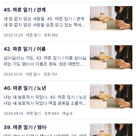
데 이제 저
45. 마흔 일기 / 관계
내 맘 같지 않은 사람들. 45. 마흔 일기 / 관계
내 맘 같지 않은 사람들 요즘 읽고 있는 책에 딜
브레이커라는 말이 나온다. 내 명확한 기준이나
2024.12.09
·
마흔 일기
·
조회 562
한계 같은 것을 벗어나면 그 사람을 ‘아웃’시키
는 포인트
42. 마흔 일기 / 이름
살아달라는 기도. 42. 마흔 일기 / 이름 살아달
라는 기도 엄마의 이름은 정숙. 성은 대한민국
에서 두 번째로 많다는 이 씨다. 엄마가 나를 낳
2024.10.10
·
마흔 일기
·
조회 751
고 이름을 지을 때 아빠의 성 ‘문’과 돌림자
‘희’까
40. 마흔 일기 / 노년
나는 내 보호자가 되었다. 40. 마흔 일기 / 노년
나는 내 보호자가 되었다 며칠 운동을 소홀히
하면 누웠다가 일어날 때 허리에 힘이 들어간
2024.08.14
·
마흔 일기
·
조회 844
·
댓글 6
다. 약해졌다는 것을 본능적으로 알고 근육이
긴장하고 버티려는 것
39. 마흔 일기 / 엄마