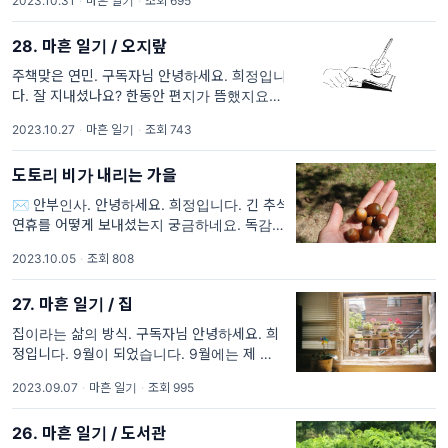
2023.10.31
·
마흔 일기
·
조회 695
글을 쓰다가 깜빡 잠들어버렸거든요. 눈을 뜨고
28. 마흔 일기 / 오지랖
주책맞은 연민. 구독자님 안녕하세요. 희정입니
다. 잘 지내셨나요? 한동안 편지가 뜸했지요.
독촉하는 분은 없었지만 조용히 기다리는 분은
2023.10.27
·
마흔 일기
·
조회 743
있었으리라 혼자 편지를 쓰지 못해 발동동 거리
던 날들이
도토리 비가 내리는 가을
✉ 안부인사. 안녕하세요. 희정입니다. 긴 추석
연휴를 어떻게 보내셨는지 궁금하네요. 독감과
코로나가 다시 유행이라 연휴를 날려버렸다는
2023.10.05
·
조회 808
분도 계시고, 이 때다 싶어 긴 여행을 다녀온 분
들도 계시
27. 마흔 일기 / 집
집이라는 삶의 방식. 구독자님 안녕하세요. 희
정입니다. 9월이 되었습니다. 9월에는 제 생일
이 있고, 엄마랑 같은 날 생일 하기 싫어서 예정
2023.09.07
·
마흔 일기
·
조회 995
일보다 열 흘 뒤에 태어난 딸의 생일도 있는 달
이랍니다.
26. 마흔 일기 / 도서관