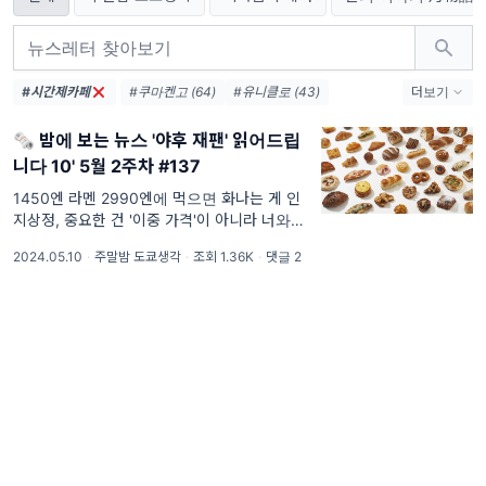
#시간제카페
#쿠마켄고 (64)
#유니클로 (43)
더보기
#코로나 (41)
#무인양품 (37)
#책방 (36)
🗞️ 밤에 보는 뉴스 '야후 재팬' 읽어드립
#도쿄 (33)
#시부야 (32)
#스타벅스 (28)
니다 10' 5월 2주차 #137
#츠타야 (23)
#안도타다오 (22)
#센토 (22)
#백화점 (21)
1450엔 라멘 2990엔에 먹으면 화나는 게 인
지상정, 중요한 건 '이중 가격'이 아니라 너와
#무라카미하루키 (21)
#사카모토류이치 (21)
나의 맘을 헤아려보는 우리의 '이중 생활'일 거
#패밀리마트 (21)
2024.05.10
·
주말밤 도쿄생각
·
조회 1.36K
·
댓글 2
에요. '잠재 능력은 지금 너의 안에 ' 봄은 이미
시작된 것 같은데 언제였나 싶기도 하고 날씨는
벌써 조금은 여름 같기도 하지만, 아직은...