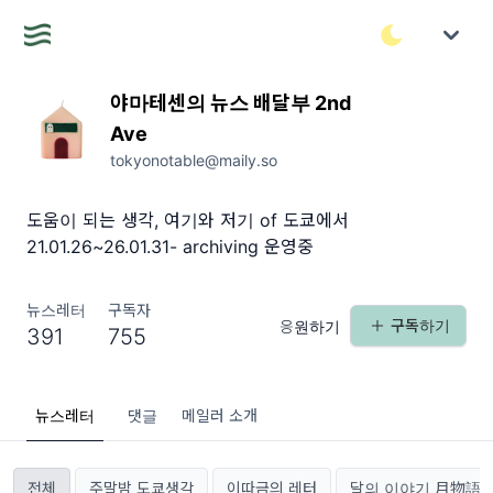
야마테센의 뉴스 배달부 2nd
Ave
tokyonotable@maily.so
도움이 되는 생각, 여기와 저기 of 도쿄에서
21.01.26~26.01.31- archiving 운영중
뉴스레터
구독자
구독하기
응원하기
391
755
뉴스레터
댓글
메일러 소개
전체
주말밤 도쿄생각
이따금의 레터
달의 이야기 月物語