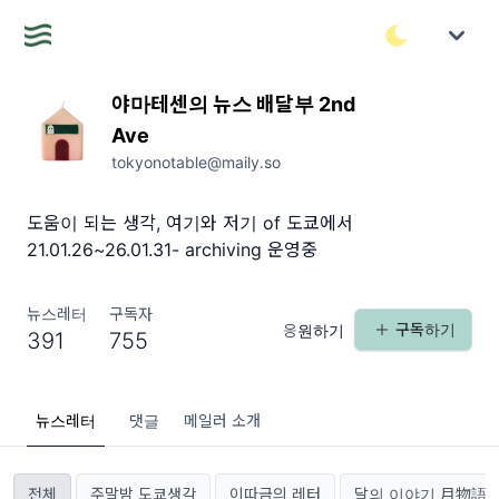
야마테센의 뉴스 배달부 2nd
Ave
tokyonotable@maily.so
도움이 되는 생각, 여기와 저기 of 도쿄에서
21.01.26~26.01.31- archiving 운영중
뉴스레터
구독자
구독하기
응원하기
391
755
뉴스레터
댓글
메일러 소개
전체
주말밤 도쿄생각
이따금의 레터
달의 이야기 月物語