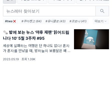
#twa
#쿠마켄고 (64)
#유니클로 (43)
#코로나 (41)
더보기
#무인양품 (37)
#책방 (36)
#도쿄 (33)
🗞 밤에 보는 뉴스 '야후 재팬' 읽어드립
#시부야 (32)
#스타벅스 (28)
#츠타야 (23)
니다 10' 5월 3주차 #95
#안도타다오 (22)
#센토 (22)
#백화점 (21)
#무라카미하루키 (21)
#사카모토류이치 (21)
세상에 실패하는 여행은 단 하나도 없다! 혼자
가 혼자를 만났을 때, 밤하늘의 보름달은 왜 인
#패밀리마트 (21)
지 아침 햇살처럼 빛나요.. 오랜 침묵을 깨고 다
2023.05.19
·
조회 1.39K
시 여행의 날개를 펴는 요즘, 막상 우린 여행의
무엇이 그렇게 좋았을까요. 도쿄를 가면 아무리
늦은 시간 귀국편을 구한다 해도 나리타의 경우
...