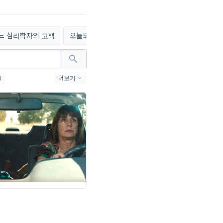
느 심리학자의 고백
오늘도 새록새록
인생여행자의 교토 답사기
)
더보기
#동네서점 (9)