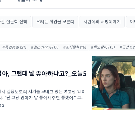
공간 인문학 산책
우리는 게임을 모른다
서린이의 서핑이야기
어
#독일생활 (21)
#김소라작가 (17)
#조직문화 (16)
#독일살이 (13)
#공간 (12
 (12)
#타로가나에게들려준이야기 (11)
#독립서점 (11)
#이모티콘도전기 (9)
박스 (9)
#에세이 (9)
#독일여행 (8)
#게임 (8)
알아, 그런데 날 좋아하냐고?_오늘도
;에서 질풍노도의 시기를 보내고 있는 여고생 ‘레이
. "난 그냥 엄마가 날 좋아해주면 좋겠어." 그
 거 알잖아
 2