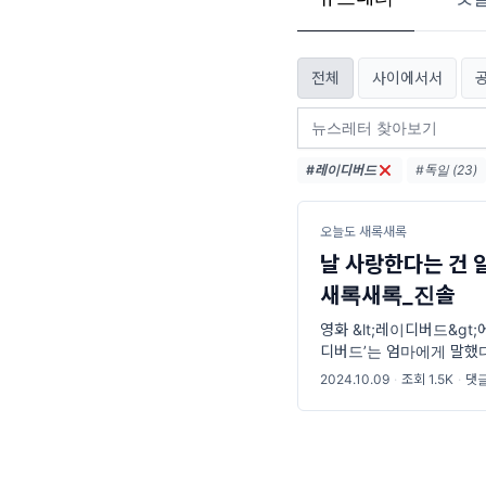
전체
사이에서서
#레이디버드
#독일 (23)
#랄랄라하우스
#타로카드럭키
오늘도 새록새록
날 사랑한다는 건 
새록새록_진솔
영화 &lt;레이디버드&gt
디버드’는 엄마에게 말했다
말에 엄마가 "널 사랑하는
2024.10.09
·
조회 1.5K
·
댓글