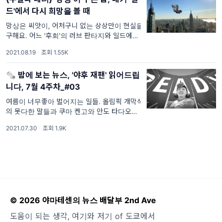
드'에서 다시 희망을 볼 때
망상은 씨앗이, 어처구니 없는 상상만이 현실을
구해요. 어느 '후회'의 러브 판타지와 일드에서
내일의 용기를 마주하는 법. 구독자님, 다시 찾
2021.08.19
·
조회 1.55K
아오는 장마철, 가을 장마에 대한 대비는 하고
계신가요? 올해는 유독 날씨가 변덕이 심해, 옷
🗞 밤에 보는 뉴스, '야후 재팬' 읽어드립
장 정리는 물론 종잡을 수 없는 날들이 이어지
는데...
니다, 7월 4주차_#03
여름이 너무좋아 벌어지는 일들. 올림픽 개막식
의 못다한 말들과 쿠마 켄고와 안도 타다오가
그리는 2021, 그리고 ⍺, 이상일 감독은 또 다시
2021.07.30
·
조회 1.9K
소설을 스크린에 옮겨요.. 구독자 님, 지난 한
주 더위와는 사이좋게 잘 지내시나요? 좀처럼
편한 잠을 이루기 어려운 밤들인데요, 간간히
...
© 2026 야마테센의 뉴스 배달부 2nd Ave
도움이 되는 생각, 여기와 저기 of 도쿄에서