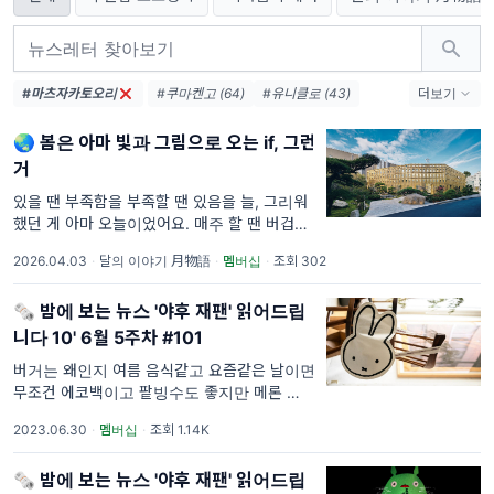
#마츠자카토오리
#쿠마켄고 (64)
#유니클로 (43)
더보기
#코로나 (41)
#무인양품 (37)
🌏 봄은 아마 빛과 그림으로 오는 if, 그런
#책방 (36)
#도쿄 (33)
#시부야 (32)
거
#스타벅스 (28)
#츠타야 (23)
#안도타다오 (22)
#센토 (22)
있을 땐 부족함을 부족할 땐 있음을 늘, 그리워
했던 게 아마 오늘이었어요. 매주 할 땐 버겁고
#백화점 (21)
#무라카미하루키 (21)
한 주 거르니 헐렁한 기분도 있었지만, 맑은 날
#사카모토류이치 (21)
#패밀리마트 (21)
2026.04.03
·
달의 이야기 月物語
·
멤버십
·
조회 302
궂은 날 있는 것처럼 쉬어간 템포엔 그만큼의
못다한 이야기가 스친다. 두쫀쿠도 며칠 전의
🗞️ 밤에 보는 뉴스 '야후 재팬' 읽어드립
그 공연도 멀리 물러나
니다 10' 6월 5주차 #101
버거는 왜인지 여름 음식같고 요즘같은 날이면
무조건 에코백이고 팥빙수도 좋지만 메론 쥬스
가 더 시원한 것 같은, 내 안의 작은 청개구리.
2023.06.30
·
멤버십
·
조회 1.14K
'여름 할 준비' 되었나요.. 구독자님, 요즘 날씨
잘 견디고 있나요. 더위에 습기에 폭우에 이러
🗞️ 밤에 보는 뉴스 '야후 재팬' 읽어드립
면 정말 계속 이런 날이면, 아무것도 들고있고