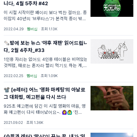
...
니다, 4월 5주차 #42
이 시절 시작이란 왜이리 보다 벅찬 걸까요. 종
이잡지 40년의 '브루타스'가 본격적 종이 밖의
일상을 시작했어요.. 🌹 구독자님, 좀 뜬금없지
2022.04.29
·
멤버십
·
조회 1.13K
만 요즘 교과서에선 무슨 노래가 인기인가요.
학교를 떠나온 지 머나먼 사람이라 조금도 알
🗞️밤에 보는 뉴스 '야후 재팬' 읽어드립니
도리가 없는데요.🥲 며칠 전 일본에선 '레이와
(令和...
다, 2월 4주차_#33
1인용 자리는 없어도 4인용 테이블은 비어있는
것처럼, 때로는 혼자라 빨리 먹기도 하는 게, 어
쩌면 인생이에요. 두 번의 설날도, '겨울 방
2022.02.25
·
멤버십
·
조회 1.09K
학'의 마지노선 같았던 동계 올림픽도 끝나버린
2월. '오피셜리' 새해가 시작되는 3월을 앞둔 주
📽 [e레터] 어느 '영화 마케팅'의 아날로
말, 구독자님은 어떤 생각을 하나요. 오늘 아침
전
그 대화법, 예고편을 다시 쓰다
925초 예고편에 담긴 이 시절 영화의 마음, 영
화 예고편이 다시 태어났어요~. 🙆‍♀️🙆‍♂️ '진
심'에, 서론은 필요없어요 OTT로 보는 영화엔
2021.09.02
·
조회 1.36K
예고편이 없다. 굳이 극장까지 가 자리에 앉아
10분이나 넘게 광고를 보(게되)는 일은 별로 유
{수필과 레터} '망상'이 꾸는 꿈, 내가 '일
쾌하지 않지만,