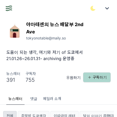
야마테센의 뉴스 배달부 2nd
Ave
tokyonotable@maily.so
도움이 되는 생각, 여기와 저기 of 도쿄에서
21.01.26~26.01.31- archiving 운영중
뉴스레터
구독자
구독하기
응원하기
391
755
뉴스레터
댓글
메일러 소개
전체
주말밤 도쿄생각
이따금의 레터
달의 이야기 月物語