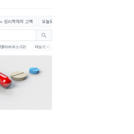
느 심리학자의 고백
오늘도 새록새록
인생여행자의 교토 답사기
랄랄라하우스 (12)
더보기
박스 (9)