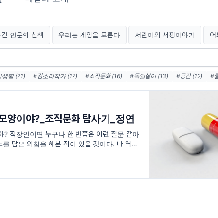
공간 인문학 산책
우리는 게임을 모른다
서린이의 서핑이야기
어
생활 (21)
#김소라작가 (17)
#조직문화 (16)
#독일살이 (13)
#공간 (12)
#
이야기 (11)
#독립서점 (11)
#이모티콘도전기 (9)
#동네서점 (9)
#타로카드럭키
일여행 (8)
#게임 (8)
 모양이야?_조직문화 탐사기_정연
야? 직장인이면 누구나 한 번쯤은 이런 질문 같아
를 담은 외침을 해본 적이 있을 것이다. 나 역시
대한