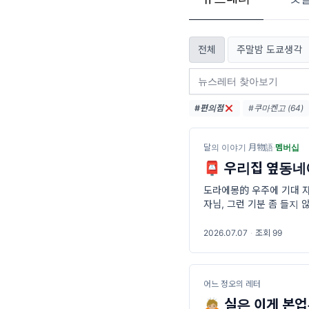
전체
주말밤 도쿄생각
#편의점
#쿠마켄고 (64)
#스타벅스 (28)
#사카모토류이치 (
달의 이야기 月物語
·
멤버십
📮 우리집 옆동네에
도라에몽的 우주에 기대 자
자님, 그런 기분 좀 들지
않게 해결해야 할 이것저것
잊어버린 것 같은
2026.07.07
·
조회 99
어느 정오의 레터
🙇🏼 실은 이게 