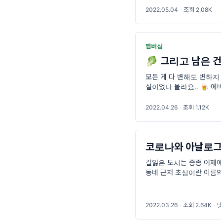
삼 '편의'를 찾아 나선 편
2022.05.04
·
조회 2.08K
트해지는 콘비니. 지난 
멤버십
🥬 그리고 남은 건,
모든 게 다 변해도 변하지
실이었나 몰라요.. 🍺 에
도쿄 시부야구의 에비스 좋
인적으로도 가장 세련된 동
2022.04.26
·
조회 1.12K
코로나와 아날로그 
길잃은 도시는 종종 어제에
동네 근처 초심이란 이름의
개를 돌려버렸지만, 그곳 
자는, 그렇게 우리에게서
2022.03.26
·
조회 2.64K
·