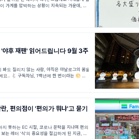
승이 가계를 압박하는 상황이 지속되는 가운데, 종업
려한 특별 수당, 이름하여 '인플레 수당'을 지급
스 '야후 재팬' 읽어드립니다 9월 3주
 봐도 질리지 않는 사람, 아직은 아날로그의 꿈을
요.. 🐇 구독자님, 1백년에 한 번이라는 🌕 가장
았나요? 저는 아마 혼자였다면 나서지 않았을 밤
 차오르는 처음 목격하는 경험을
반란, 편의점이 '편의가 뭐냐'고 묻기
하지 못하는 EC 시절, 코로나 문턱을 지나며 편의
 보는 레터 '식'의 중요성을 절감하게 된 지금, 새