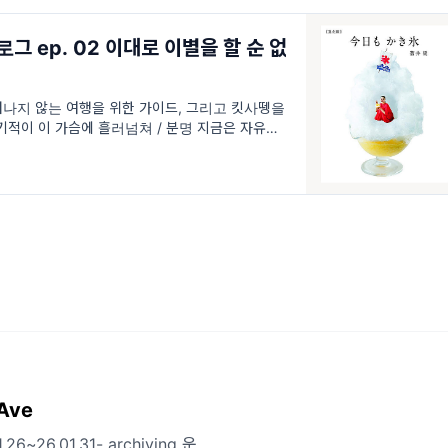
그 ep. 02 이대로 이별을 할 순 없
떠나지 않는 여행을 위한 가이드, 그리고 킷사뗑을
 기적이 이 가슴에 흘러넘쳐 / 분명 지금은 자유롭게
 꿈을 적신 눈물이 바다로 흘러가면 / 계속 곁에서 웃
주는 스피
Ave
26.01.31- archiving 운