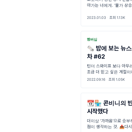
아가는 너에게. '물가 상
원에 대한 고물가 체감을 배
한다.'
2023.01.03
·
조회 1.13K
멤버십
🗞️ 밤에 보는 뉴
차 #62
틴더 스와이프 보다 아무리
조금 더 믿고 싶은 계절이에
완벽에 가까운 보름달, 보
2022.09.16
·
조회 1.05K
산책길 도중 궁궐 너머로
📆🏪 콘비니의 
시작했다
더이상 '가까움'으로 승부
점이 생각하는 것. 📤다시