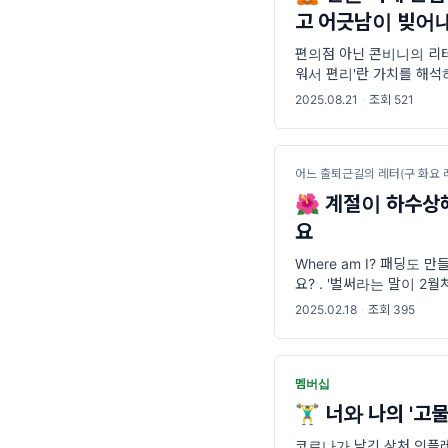
고 어긋남이 빚어내
편의점 아닌 콘비니의 리테
워서 편리'란 가치를 해석
프린트한 이유로 어긋남이
2025.08.21
·
조회 521
경우가 있습니다. 이는 대
어느 출퇴근길의 레터(구 화요 
🌺 계절이 하수상
요
Where am I? 패딩도 
요? . '벌써라는 말이 2
28일. 한 달이라면 보통
2025.02.18
·
조회 395
못하는 2월. 지구와 달 사
멤버십
🏋️‍♂️ 너와 나의
코로나가 남긴 상처 인플레