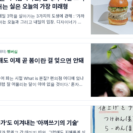
는 실은 오늘의 가장 미래형
일 3막을 살아가는 3가지의 도생에 관해 : '가까
하는 오늘과 그리고 내일의 입장. 디자이너가 직접
나 글자가 삐뚤한 부분 등 개체간에 차이가 있는
량 생산으로는 표현하지 못하는 프린...
레터)
·
멤버십
해도 이제 곧 봄이란 걸 잊으면 안돼
만들어 파는 시절 What is 본질? 편의점 어디에 있나
월처럼 잘 어울리는 달이 아마 없을 것이다.' 혼자만
 30일을 기준으로 계산되기도 하는데 그도 채우지
이의
 '고물가'도 이겨내는 '아껴쓰기의 기술'
가 할퀴고 간 데미지 따위, 그럼에도 지혜롭게 살