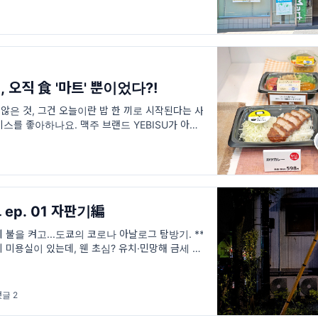
의점의 오늘. 작아서 할 수 있는 장사와 점점 더 콤팩
5월의 이야기입니다
 오직 食 '마트' 뿐이었다?!
 않은 것, 그건 오늘이란 밥 한 끼로 시작된다는 사
비스를 좋아하나요. 맥주 브랜드 YEBISU가 아닌,
아하나요. 일본말로 적어보면 '오샤레'한 마을, 개
네 중 한 곳이라 생
ep. 01 자판기編
 불을 켜고...도쿄의 코로나 아날로그 탐방기. **
 미용실이 있는데, 웬 초심? 유치·민망해 금세 고
원장 주인의 이름이 '초심'이었어요. 초심이란 두
댓글 2