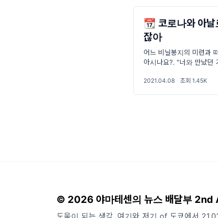
📆 코로나와 아날로
잖아
어느 비닐봉지의 미련과 
아시나요?. "너와 만났던
하늘도 날 수 있을거야 /
2021.04.08
·
조회 1.45K
어줬으면 좋겠어." 이번 
© 2026 야마테센의 뉴스 배달부 2nd 
도움이 되는 생각, 여기와 저기 of 도쿄에서 21.01.26~