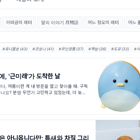
이따금의 레터
달의 이야기 月物語
어느 정오의 레터
어느 
#유니클로 (43)
#코로나 (41)
#무인양품 (37)
#책방 (36)
#도쿄 (33)
#시
#츠타야 (23)
#안도타다오 (22)
#센토 (22)
#백화점 (21)
#무라카미하루키 (2
21)
#패밀리마트 (21)
, '근미래'가 도착한 날
다, 여름이란 게 내 방문을 열고 찾아올 때. 구독
 않나요? 분명 무언가 고민하고 있었는데, 더 늦지
이 어딘가 있을텐데 돌연 찾아온 여름 탓에, 온통
본업은 아니옵니다만; 틈새와 차질 그리